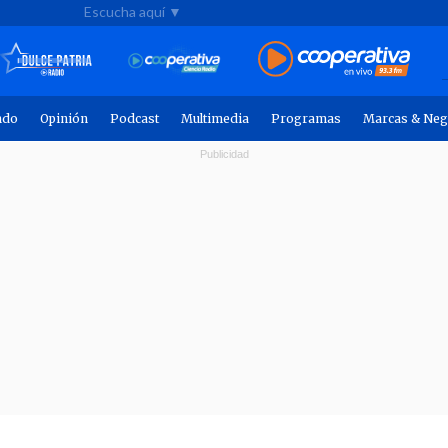
Escucha aquí ▼
ndo
Opinión
Podcast
Multimedia
Programas
Marcas & Neg