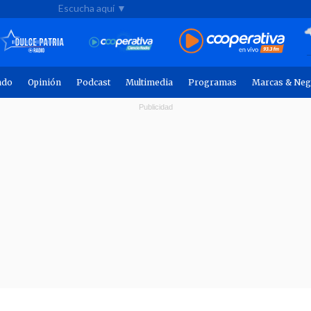
Escucha aquí ▼
ndo
Opinión
Podcast
Multimedia
Programas
Marcas & Neg