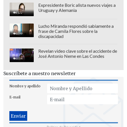
Expresidente Boric alista nuevos viajes a
Uruguay y Alemania
8122
Lucho Miranda respondió sabiamente a
frase de Camila Flores sobre la
8099
discapacidad
Revelan video clave sobre el accidente de
José Antonio Neme en Las Condes
6054
De ahí en adelante, los pupilos de Paco
Gallardo se resguardaron en la gran
Suscríbete a nuestro newsletter
actuación de
Fran González
. El portero
Nombre y apellido
de Real Madrid e
vitó más de una ocasión
que devolvía el empate
a una
E-mail
"Canarinha" que se desesperó por quedar
eliminada.
Las cosas se mantuvieron y con este