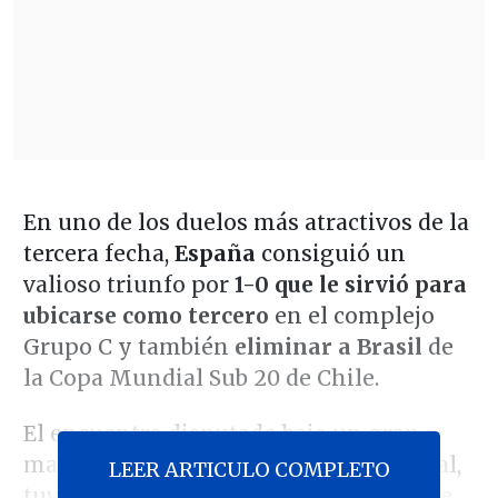
En uno de los duelos más atractivos de la
tercera fecha,
España
consiguió un
valioso triunfo por
1-0 que le sirvió para
ubicarse como tercero
en el complejo
Grupo C y también
eliminar a Brasil
de
la Copa Mundial Sub 20 de Chile.
El encuentro disputado bajo un gran
marco de público en el Estadio Nacional,
LEER ARTICULO COMPLETO
tuvo un inicio favorable para la vigente