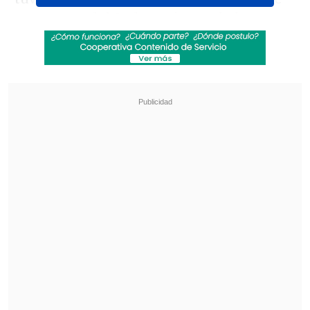
campeona del Sudamericano de la
categoría, pero las ocasiones de
Erick
Belé y Leandro (4' y 5')
no pudieron
traducirse en goles.
Revisa también
Audax Italiano quiere tomar otro respiro ante
un Ñublense que busca entrar en zona de
copas
La programación de la ida de octavos de la
Copa Sudamericana
Cuando
Joao Cruz (8') tuvo la más clara
con un remate al palo
y Luighi
lamentaba un gol anulado (13'), los