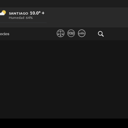
+
+
+
10.0°
SANTIAGO
Humedad
64%
ocios