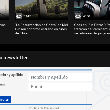
5147
4580
evos
"La Resurrección de Cristo" de Mel
Caos en "Sin Filtros": P
Gibson confirmó estreno en cines
trataron de "carnicero"
de Chile
se retiraron del progra
ro newsletter
mbre y apellido
mail
Política de Privacidad