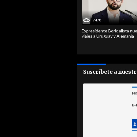
7478
Expresidente Boric alista nu
viajes a Uruguay y Alemania
Suscríbete a nuest
No
E-