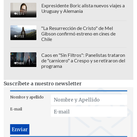
Expresidente Boric alista nuevos viajes a
Uruguay y Alemania
6151
"La Resurrección de Cristo" de Mel
Gibson confirmó estreno en cines de
3722
Chile
Caos en "Sin Filtros": Panelistas trataron
de "carnicero" a Crespo y se retiraron del
3488
programa
Suscríbete a nuestro newsletter
Recordar que el presidente del club,
Nombre y apellido
Guillermo Lee, se expresó en un foro de
E-mail
hinchas asegurando que la situación
económica es insostenible.