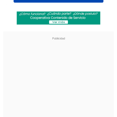
"Llevamos varias semanas
acompañando, apoyando y asesorando a
los jugadores del plantel profesional de
San Antonio Unido por la dramática
situación que vive el club", expresó el
Sindicato en redes sociales.
Revisa también
La programación de la fecha 18 de la Liga de
Primera
La FIFA admitió errores en su propuesta de
privatizar el Mundial y advirtió que no tolerará
más ataques
"La situación actual que vive esta