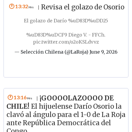
13:32
Revisa el golazo de Osorio
|
El golazo de Darío %uD83D%uDD25
%uD83D%uDCF9 Diego V. - FFCh.
pic.twitter.com/o2oKSLdvvz
— Selección Chilena (@LaRoja)
June 9, 2026
13:16
¡GOOOOLAZOOOO DE
|
CHILE!
El hijuelense Darío Osorio la
clavó al ángulo para el 1-0 de La Roja
ante República Democrática del
Congo