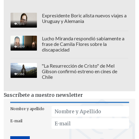
John Stones (Manchester City)
Jarell Quansah (Bayer Leverkusen-
Expresidente Boric alista nuevos viajes a
ALE)
Uruguay y Alemania
7555
Nico O’Reilly (Manchester City)
Dan Burn (Newcastle)
Lucho Miranda respondió sabiamente a
Djed Spence (Tottenham Hotspur)
frase de Camila Flores sobre la
5499
discapacidad
Volantes
"La Resurrección de Cristo" de Mel
Declan Rice (Arsenal)
Gibson confirmó estreno en cines de
5186
Elliot Anderson (Nottingham Forest)
Chile
Jude Bellingham (Real Madrid-ESP)
Jordan Henderson (Brentford)
Suscríbete a nuestro newsletter
Morgan Rogers (Aston Villa)
Nombre y apellido
Kobbie Mainoo (Manchester United)
E-mail
Delanteros
Harry Kane (Bayern Munich-ALE)