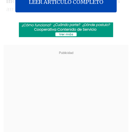
incluyó varias sorpresas, entre ellas las
LEER ARTICULO COMPLETO
ausencias de
Phil Foden
,
Cole Palmer
,
Trent Alexander-Arnold
y
Harry
Maguire
, nombres de peso que quedaron
fuera del plantel para la cita planetaria.
Revisa también
Sufre la UC: Juan Ignacio Díaz se lesionó ante
Cobresal y es duda para la visita a Estudiantes
Felipe Salomoni se convirtió en nuevo
refuerzo de Audax Italiano
Entre los citados aparecen figuras como
Jude Bellingham
,
Harry Kane
,
Bukayo
Saka
y
Declan Rice
, además del regreso