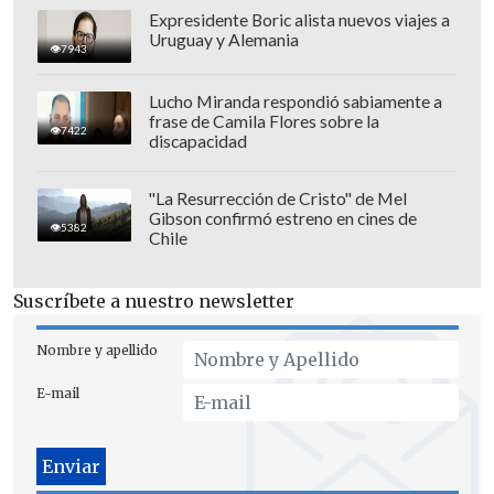
justicia durante toda la jornada.
Expresidente Boric alista nuevos viajes a
Uruguay y Alemania
7943
Lucho Miranda respondió sabiamente a
frase de Camila Flores sobre la
7422
discapacidad
"La Resurrección de Cristo" de Mel
Gibson confirmó estreno en cines de
5382
Chile
Suscríbete a nuestro newsletter
Nombre y apellido
E-mail
En otro punto, la presidenta de Azul Azul
aprovechó la instancia para aclarar la
situación financiera de la concesionaria