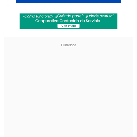
"Fue una semana compleja en lo
extradeportivo.
En lo deportivo, el
plantel, el cuerpo técnico y la gerencia
de Manuel Mayo han tenido claridad.
Hay que mantener todo separado para
que el plantel masculino y femenino
puedan concentrarse y que les vaya
bien", señaló
Pérez en diálogo con
TNT
Sports.
Revisa también
[VIDEO] Balón enviado fuera de la cancha
provocó un choque de tránsito en Uruguay
No pasó inadvertido: Las deficientes
luminarias en el clásico de Coquimbo ante La