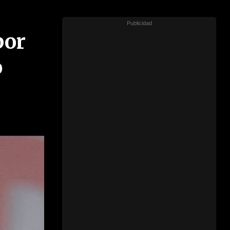
por
o