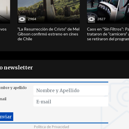
2964
2827
evos
"La Resurrección de Cristo" de Mel
Caos en "Sin Filtros": P
Gibson confirmó estreno en cines
trataron de "carnicero"
de Chile
se retiraron del progra
ro newsletter
mbre y apellido
mail
Política de Privacidad