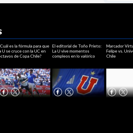
s
Cuál es la fórmula para que
El editorial de Toño Prieto:
Marcador Virt
a U se cruce con la UC en
La U vive momentos
Felipe vs. Uni
octavos de Copa Chile?
compleos en lo valórico
Chile