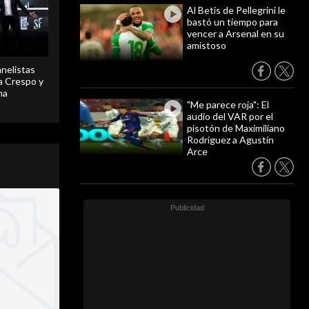
Al Betis de Pellegrini le
bastó un tiempo para
vencer a Arsenal en su
amistoso
anelistas
 a Crespo y
ma
"Me parece roja": El
audio del VAR por el
pisotón de Maximiliano
Rodríguez a Agustín
Arce