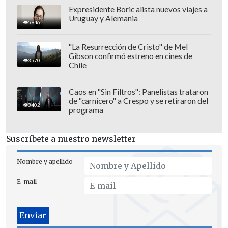
Expresidente Boric alista nuevos viajes a
Uruguay y Alemania
Para los fanáticos de
la Roja
, la
5946
publicación añade más sal a la herida de
"La Resurrección de Cristo" de Mel
una nueva eliminación mundialista. Con
Gibson confirmó estreno en cines de
3570
su característico estilo,
Olé
volvió a
Chile
encender el folclore del fútbol, esta vez a
costa de la selección chilena, que tendrá
Caos en "Sin Filtros": Panelistas trataron
de "carnicero" a Crespo y se retiraron del
que ver el próximo
Mundial
por
3402
programa
televisión.
Suscríbete a nuestro newsletter
Nombre y apellido
E-mail