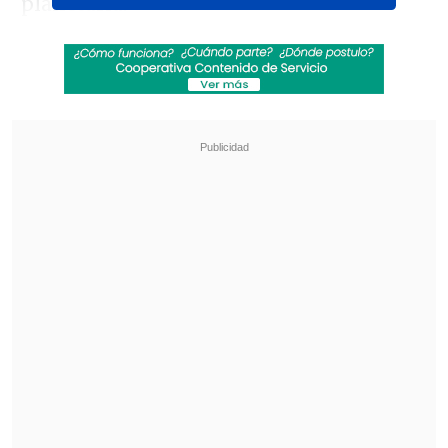
planetaria.
La provocación se produjo en dos actos.
Primero,
Olé
tuiteó una gráfica
detallando las llaves del Repechaje,
donde la selección de
Bolivia
se
enfrentará a
Surinam
. Minutos después,
y notando que una selección
sudamericana sí alcanzó esa última
instancia, el medio publicó una imagen
que mezcla el meme de un triste
Milhouse
de "Los Simpsons" con una
foto de los jugadores chilenos,
acompañada de una ácida pregunta: "UN
MOMENTO... Y CHILE????".