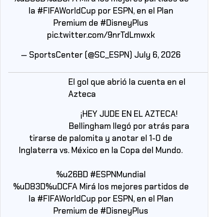
la
#FIFAWorldCup
por ESPN, en el Plan
Premium de
#DisneyPlus
pic.twitter.com/9nrTdLmwxk
— SportsCenter (@SC_ESPN)
July 6, 2026
El gol que abrió la cuenta en el
Azteca
¡HEY JUDE EN EL AZTECA!
Bellingham llegó por atrás para
tirarse de palomita y anotar el 1-0 de
Inglaterra vs. México en la Copa del Mundo.
%u26BD
#ESPNMundial
%uD83D%uDCFA Mirá los mejores partidos de
la
#FIFAWorldCup
por ESPN, en el Plan
Premium de
#DisneyPlus