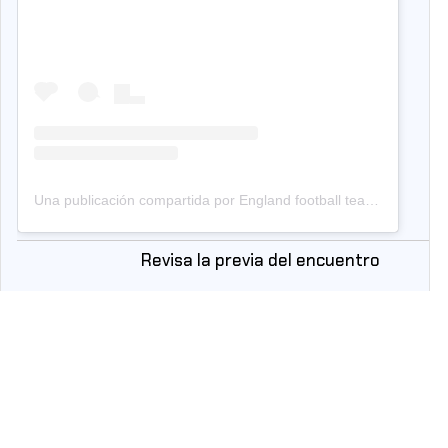
Una publicación compartida por England football team (@england)
Revisa la previa del encuentro
[PREVIA] México desafía la
historia de Inglaterra en el
Azteca por el paso a cuartos
del Mundial
#CooperativaMundial
https://t.co/szQWfwj7F7
pic.twitter.com/vRWPp7bUVO