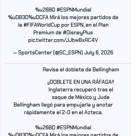
%u26BD
#ESPNMundial
%uD83D%uDCFA Mirá los mejores partidos de
la
#FIFAWorldCup
por ESPN, en el Plan
Premium de
#DisneyPlus
pic.twitter.com/JJbw8xRC4V
— SportsCenter (@SC_ESPN)
July 6, 2026
Revisa el doblete de Bellingham
¡¡DOBLETE EN UNA RÁFAGA!!
Inglaterra recuperó tras el
saque de México y Jude
Bellingham llegó para empujarla y anotar
rápidamente el 2-0 en el Azteca.
%u26BD
#ESPNMundial
%uD83D%uDCFA Mirá los mejores partidos de