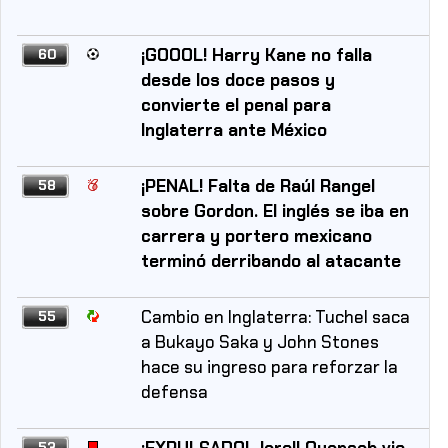
¡GOOOL! Harry Kane no falla
60
desde los doce pasos y
convierte el penal para
Inglaterra ante México
¡PENAL! Falta de Raúl Rangel
58
sobre Gordon. El inglés se iba en
carrera y portero mexicano
terminó derribando al atacante
Cambio en Inglaterra: Tuchel saca
55
a Bukayo Saka y John Stones
hace su ingreso para reforzar la
defensa
¡EXPULSADO! Jarell Quansah vio
53