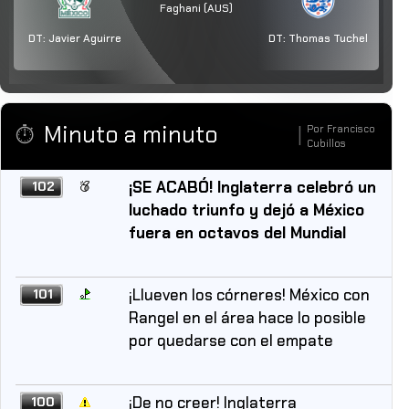
Faghani (AUS)
DT:
Javier Aguirre
DT:
Thomas Tuchel
Minuto a minuto
Por
Francisco
⏱️
|
Cubillos
¡SE ACABÓ! Inglaterra celebró un
102
luchado triunfo y dejó a México
fuera en octavos del Mundial
¡Llueven los córneres! México con
101
Rangel en el área hace lo posible
por quedarse con el empate
¡De no creer! Inglaterra
100