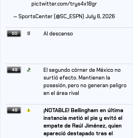
pic.twitter.com/trys4x18gr
— SportsCenter (@SC_ESPN)
July 6, 2026
Al descanso
50
El segundo córner de México no
49
surtió efecto. Mantienen la
posesión, pero no generan peligro
en el área rival
¡NOTABLE! Bellingham en última
48
instancia metió el pie y evitó el
empate de Raúl Jiménez, quien
apareció destapado tras el