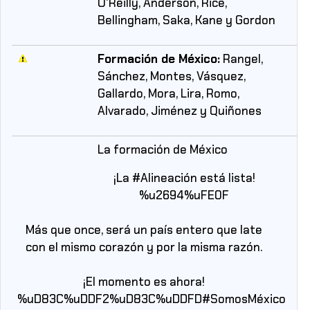
O'Reilly, Anderson, Rice,
Bellingham, Saka, Kane y Gordon
Formación de México:
Rangel,
Sánchez, Montes, Vásquez,
Gallardo, Mora, Lira, Romo,
Alvarado, Jiménez y Quiñones
La formación de México
¡La
#Alineación
está lista!
%u2694%uFE0F
Más que once, será un país entero que late
con el mismo corazón y por la misma razón.
¡El momento es ahora!
%uD83C%uDDF2%uD83C%uDDFD
#SomosMéxico