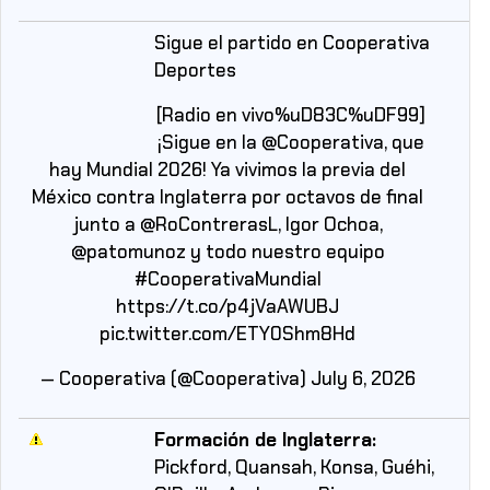
Sigue el partido en Cooperativa
Deportes
[Radio en vivo%uD83C%uDF99]
¡Sigue en la
@Cooperativa
, que
hay Mundial 2026! Ya vivimos la previa del
México contra Inglaterra por octavos de final
junto a
@RoContrerasL
, Igor Ochoa,
@patomunoz
y todo nuestro equipo
#CooperativaMundial
https://t.co/p4jVaAWUBJ
pic.twitter.com/ETY0Shm8Hd
— Cooperativa (@Cooperativa)
July 6, 2026
Formación de Inglaterra:
Pickford, Quansah, Konsa, Guéhi,