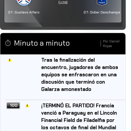
(UZB)
DT:
Gustavo Alfaro
DT:
Didier Deschamps
Minuto a minuto
Por
Daniel
⏱️
|
Rojas
Tras la finalización del
encuentro, jugadores de ambos
equipos se enfrascaron en una
discusión que terminó con
Galarza amonestado
¡TERMINÓ EL PARTIDO! Francia
100
venció a Paraguay en el Lincoln
Financial Field de Filadelfia por
los octavos de final del Mundial