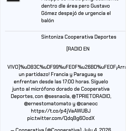
dentro dle área pero Gustavo
Gómez despejó de urgencia el
balón
Sintoniza Cooperativa Deportes
[RADIO EN
VIVO]%uD83C%uDF99%uFE0F%u26BD%uFE0F¡Arran
un partidazo! Francia y Paraguay se
enfrentan desde las 17:00 horas. Síguelo
junto al micrófono dorado de Cooperativa
Deportes, con
@sesnaola
,
@TPRIETORADIO
,
@ernestomatomato
y
@caneoc
https://t.co/p4jVaAWUBJ
pic.twitter.com/QdqBg6OodX
— Cooperativa (@Cooperativa)
July 4, 2026