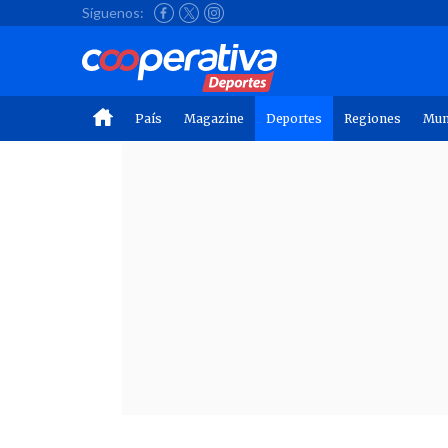
Síguenos:
País
Magazine
Deportes
Regiones
Mu