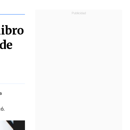
libro
 de
a
ó.