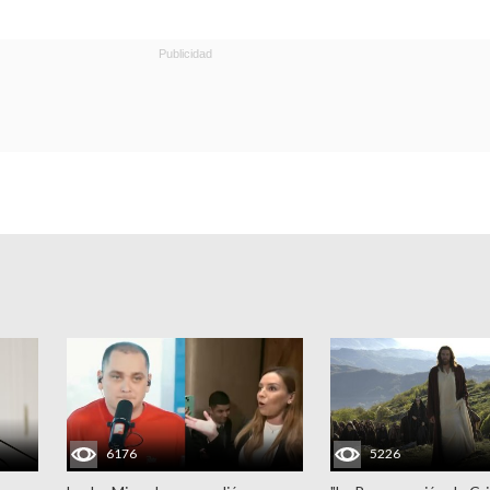
6176
5226