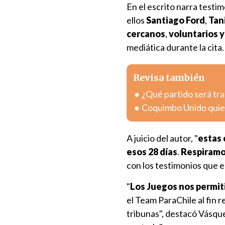
En el escrito narra testi
ellos
Santiago Ford
,
Tani
cercanos
,
voluntarios y
mediática durante la cita.
Revisa también
¿Qué partido será tra
Coquimbo Unido quier
A juicio del autor, "
estas 
esos 28 días
.
Respiramos
con los testimonios que e
"
Los Juegos nos permit
el Team ParaChile al fin r
tribunas", destacó Vásque