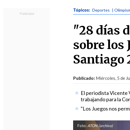
Tópicos:
Deportes
| Olimpis
"28 días d
sobre los
Santiago 
Publicado:
Miércoles, 5 de J
El periodista Vicente 
trabajando para la Co
"Los Juegos nos permi
Foto:
ATON (archivo)