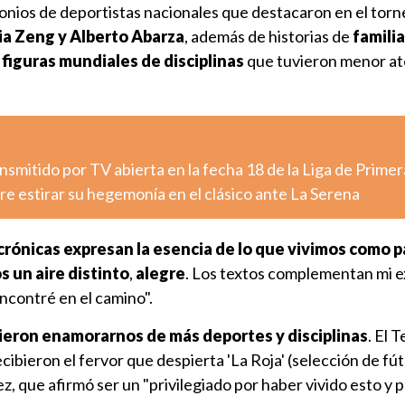
monios de deportistas nacionales que destacaron en el torn
a Zeng y Alberto Abarza
, además de historias de
famili
 figuras mundiales de disciplinas
que tuvieron menor a
nsmitido por TV abierta en la fecha 18 de la Liga de Primer
e estirar su hegemonía en el clásico ante La Serena
crónicas expresan la esencia de lo que vivimos como p
 un aire distinto
,
alegre
. Los textos complementan mi e
ncontré en el camino".
ieron enamorarnos de más deportes y disciplinas
. El 
ecibieron el fervor que despierta 'La Roja' (selección de fút
z, que afirmó ser un "privilegiado por haber vivido esto y 