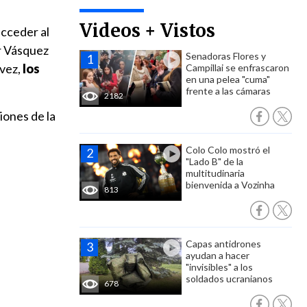
Videos + Vistos
acceder al
or Vásquez
Senadoras Flores y
 vez,
los
Campillai se enfrascaron
en una pelea "cuma"
frente a las cámaras
2182
iones de la
Colo Colo mostró el
"Lado B" de la
multitudinaria
bienvenida a Vozinha
813
Capas antidrones
ayudan a hacer
"invisibles" a los
soldados ucranianos
678