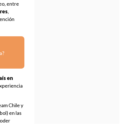
eo, entre
ares
,
tención
a?
aís en
xperiencia
Team Chile y
bol) en las
poder