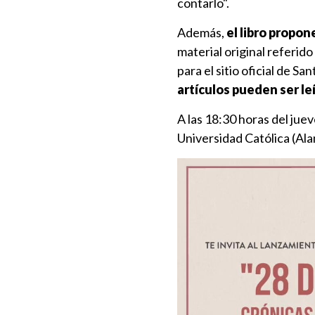
contarlo".
Además,
el libro propon
material original referid
para el sitio oficial de S
artículos pueden ser l
A las 18:30 horas del jue
Universidad Católica (Alam