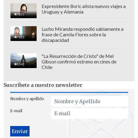
Expresidente Boric alista nuevos viajes a
Uruguay y Alemania
7831
Lucho Miranda respondió sabiamente a
Por otro lado,
puso en duda su
frase de Camila Flores sobre la
7131
participación en la Copa Davis ante
discapacidad
Luxemburgo en septiembre
: "
Es algo que
tengo que hablar con Nico Massú
,
"La Resurrección de Cristo" de Mel
Gibson confirmó estreno en cines de
porque
quiero ver cómo vuelvo
.
5343
Chile
"Obviamente me encantaría jugar en
Suscríbete a nuestro newsletter
Chile, pero hay que ver cómo marcho en
el ranking, con los resultados y cómo me
Nombre y apellido
vaya sintiendo, porque
tampoco quiero
E-mail
ser egoísta y jugar si no estoy al cien
por ciento
".
También se refirió a la eventual caída del