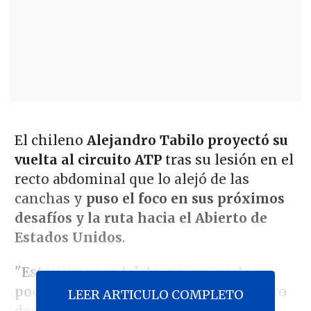
El chileno
Alejandro Tabilo
proyectó su
vuelta al circuito ATP
tras su lesión en el
recto abdominal que lo alejó de las
canchas y
puso el foco en sus próximos
desafíos y la ruta hacia el Abierto de
Estados Unidos
.
"
Estoy un poco triste, no me gusta no
poder estar jugando en el circuito
. Pero
LEER ARTICULO COMPLETO