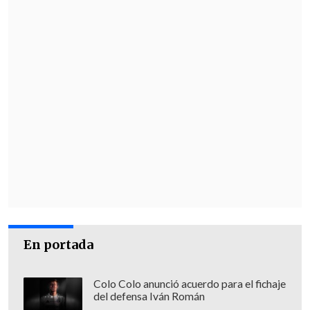
pero después pude encontrar mi nivel.
Ahora solo queda recuperar bien el
cuerpo y poder terminar el año sin
parar
", expresó.
También rememoró el
duro round con su
padre en redes sociales
y señaló que "fue
muy duro anímicamente, nunca pensé
que enfrentaría algo así".
En portada
Colo Colo anunció acuerdo para el fichaje
del defensa Iván Román