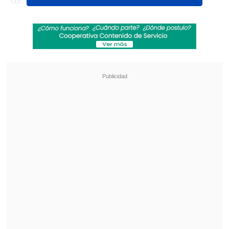
dentro de todo, ansioso por volver y
motivado", declaró en conversación con
El Mercurio
.
Revisa también
Los resultados de la fecha 18 en la Liga de
Primera
Colo Colo afirmó su liderato en la Liga
Femenina tras ganar el Superclásico a la U
"
En este minuto estamos pensando en
el Masters 1.000 de Toronto
para
proyectar con tranquilidad y sin
arriesgar. Si todo va bien podríamos
partir una semana antes en Washington,