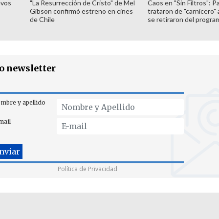
evos
"La Resurrección de Cristo" de Mel
Caos en "Sin Filtros": P
Gibson confirmó estreno en cines
trataron de "carnicero"
de Chile
se retiraron del progra
ro newsletter
mbre y apellido
mail
Política de Privacidad