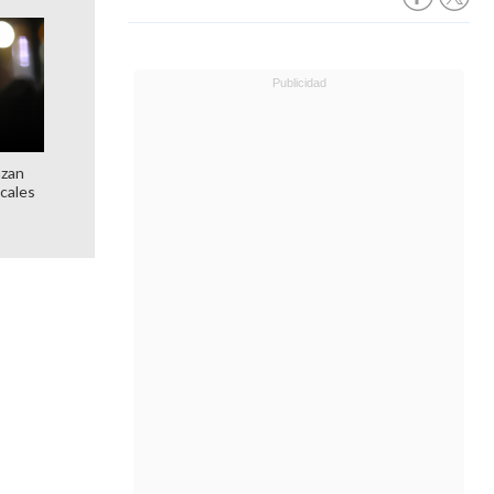
nzan
ocales