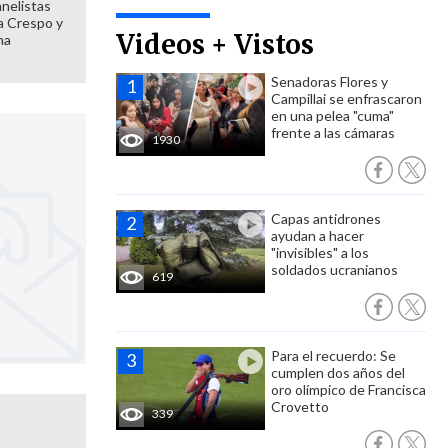
anelistas
 a Crespo y
Videos + Vistos
ma
Senadoras Flores y
Campillai se enfrascaron
en una pelea "cuma"
frente a las cámaras
1930
Capas antidrones
ayudan a hacer
"invisibles" a los
soldados ucranianos
619
Para el recuerdo: Se
cumplen dos años del
oro olímpico de Francisca
Crovetto
339