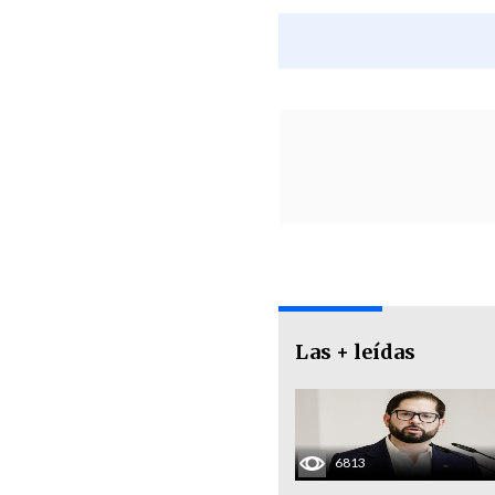
Las + leídas
6813