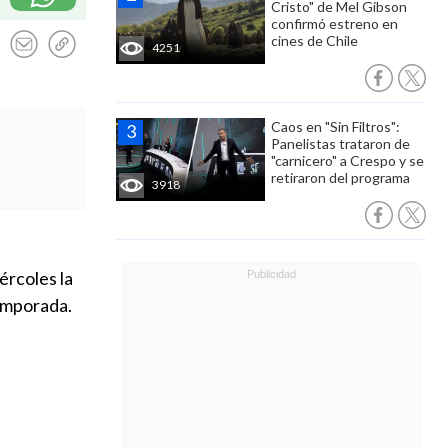
Cristo" de Mel Gibson
confirmó estreno en
cines de Chile
4251
Caos en "Sin Filtros":
Panelistas trataron de
"carnicero" a Crespo y se
retiraron del programa
3918
ércoles la
temporada.