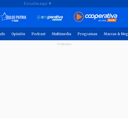
Escucha aquí ▼
ndo
Opinión
Podcast
Multimedia
Programas
Marcas & Neg