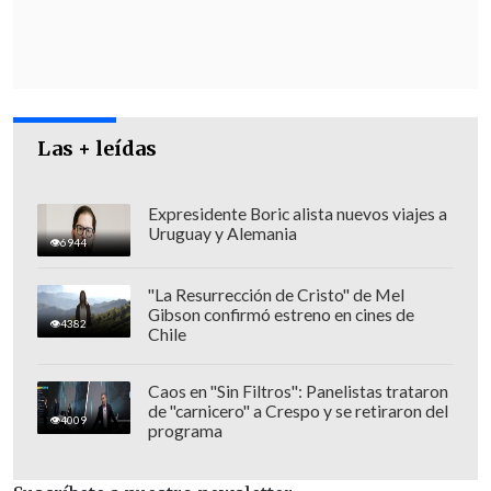
Las + leídas
Expresidente Boric alista nuevos viajes a
Uruguay y Alemania
6944
"La Resurrección de Cristo" de Mel
Gibson confirmó estreno en cines de
"Muchos de los productos -
4382
Chile
especialmente
alimentos y
combustibles-,
están denominados en
Caos en "Sin Filtros": Panelistas trataron
de "carnicero" a Crespo y se retiraron del
dólares. Como ambas cosas están
4009
programa
presentes en todo,
vamos a terminar
pagando más por cualquier cosa
que