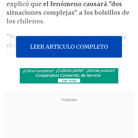
explicó que
el fenómeno causará "dos
situaciones complejas" a los bolsillos de
los chilenos.
"Veremos dos situaciones complejas
en
el corto plazo:
la primera es cuánto nos
LEER ARTICULO COMPLETO
costarán aquellos activos que
pudiéramos tener en dólares. Por
ejemplo,
si contrajimos una deuda con
esa divisa
y debemos pagarla ahora,
nos
costará un poquito
más
cuando la
transformemos en pesos", dijo el
experto.
Revisa también
El mercado alemán, puerta para posicionar