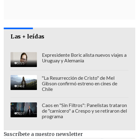
Las + leídas
Expresidente Boric alista nuevos viajes a
Uruguay y Alemania
5725
"La Resurrección de Cristo" de Mel
Gibson confirmó estreno en cines de
3462
Chile
Caos en "Sin Filtros": Panelistas trataron
En conversación con
El Diario de
de "carnicero" a Crespo y se retiraron del
3337
programa
Cooperativa
, Bitrán enfrentó las
críticas
de parlamentarios de diversos partidos
Suscríbete a nuestro newsletter
por el pacto con la cuestionada empresa
,