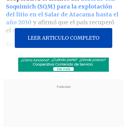
Soquimich (SQM) para la explotación
del litio en el Salar de Atacama hasta el
año 2030
y afirmó que el país recuperó
el metal para Chile.
LEER ARTICULO COMPLETO
En un hecho opacado por la visita del
papa Francisco a Chile,
tras más de
cuatro años de iniciado un arbitraje
ante el Centro de Arbitraje y Mediación
de la Cámara de Comercio de Santiago
,
las entidades llegaron a un acuerdo.
Revisa también
Alcaldesa de Lo Espejo: Los impuestos sirven
para generar equidad, y con la reforma eso
quedó más lejano