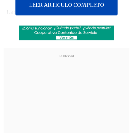
LEER ARTICULO COMPLETO
Las acciones legales se dieron en
contexto de cuando
accionistas
minoritarios de la minera SQM
, entre
los que estaban las AFP, reclamaron
que
Ponce Lerou se benefició en perjuicio de
ellos
de una serie de
compraventas
entre las sociedades que tenían control
de la empresa minera.
Revisa también
Ante aranceles de EE.UU, autoridades e
industria salmonera rechazan el trabajo
forzoso
Megarreforma: Oposición tiene esperanza en
que el TC valide sus argumentos "sólidos y