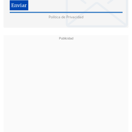
se desestimaron los reclamos; mientras,
la acción de
Provida
se llevó al 24º
Política de Privacidad
Juzgado de Civil y la AFP ganó.
No obstante, los litigios continuaron en
la Corte de Apelaciones. En esa instancia,
el tribunal les dio la razón a los
ejecutivos, es decir,
se rechazaron las
tres demandas
.
En el caso de Cuprum –cuyos
argumentos son parecidos a los otros dos
casos, pero no idénticos-, el tribunal de
alzada apuntó que
"no se acreditó que
las operaciones cuestionadas hayan
ocasionado un daño o perjuicio a la
demandante
, dada la complejidad de las