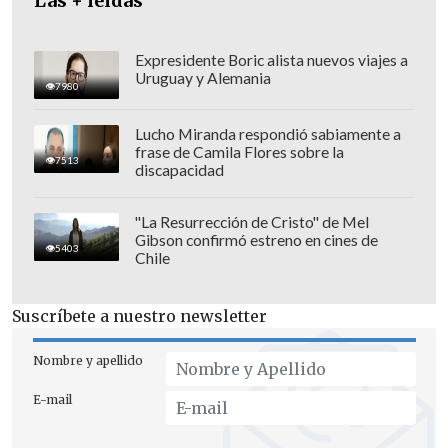
Las + leídas
de personas y sociedades.
Expresidente Boric alista nuevos viajes a
Uruguay y Alemania
7980
Lucho Miranda respondió sabiamente a
frase de Camila Flores sobre la
7513
discapacidad
"La Resurrección de Cristo" de Mel
Gibson confirmó estreno en cines de
5403
Chile
Suscríbete a nuestro newsletter
Nombre y apellido
La demanda de
Cuprum
se ingresó en el
E-mail
19º Juzgado Civil de Santiago
y el de
Habitat
en el
20º Juzgado Civil
, en la que