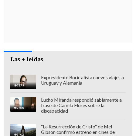
compromiso del Gobierno para blindar
el
financiamiento de los municipios frente
a la exención de contribuciones
.
Las + leídas
Expresidente Boric alista nuevos viajes a
Uruguay y Alemania
7979
Lucho Miranda respondió sabiamente a
frase de Camila Flores sobre la
7508
discapacidad
"La Resurrección de Cristo" de Mel
"Por otra parte,
se nos ha asegurado que
Gibson confirmó estreno en cines de
5402