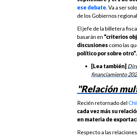
ese debate
. Va a ser s
de los Gobiernos regional
El jefe de la billetera fi
basarán en
"criterios ob
discusiones
como las que
político por sobre otro".
[Lea también]
Dir
financiamiento 20
"Relación mult
Recién retornado del
Chi
cada vez más su relaci
en materia de exporta
Respecto a las relaciones