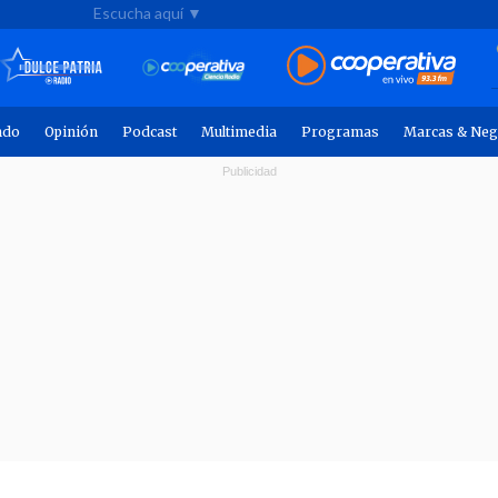
Escucha aquí ▼
ndo
Opinión
Podcast
Multimedia
Programas
Marcas & Neg