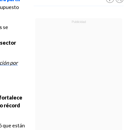
esupuesto
s se
 sector
ción por
fortalece
ño récord
mó que están