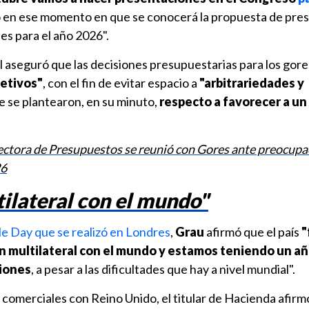
olo en ese momento en que se conocerá la propuesta de pr
es para el año 2026".
scal aseguró que las decisiones presupuestarias para los gore
jetivos"
, con el fin de evitar espacio a
"arbitrariedades y
 se plantearon, en su minuto,
respecto a favorecer a un
ectora de Presupuestos se reunió con Gores ante preocupa
26
ilateral con el mundo"
le Day que se realizó en Londres
,
Grau
afirmó que el país
"
ón multilateral con el mundo y estamos teniendo un a
ciones
, a pesar a las dificultades que hay a nivel mundial".
 comerciales con Reino Unido, el titular de Hacienda afir