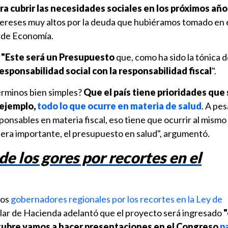
ra cubrir las necesidades sociales en los próximos año
ereses muy altos por la deuda que hubiéramos tomado en e
 de Economía.
:
"Este será un Presupuesto
que, como ha sido la tónica d
esponsabilidad social con la responsabilidad fiscal
".
érminos bien simples?
Que el país tiene prioridades que
 ejemplo,
todo lo que ocurre en materia de salud
. A pe
onsables en materia fiscal, eso tiene que ocurrir al mism
ra importante, el presupuesto en salud", argumentó.
e los gores por recortes en el
los
gobernadores regionales por los recortes en la Ley de
itular de Hacienda adelantó que el proyecto será ingresado
"
ctubre vamos a hacer presentaciones en el Congreso
pa