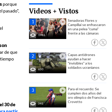
s
porque
Videos + Vistos
l pasado",
Senadoras Flores y
Campillai se enfrascaron
el
en una pelea "cuma"
frente a las cámaras
1981
 son
sar de que
Capas antidrones
o tiempo
ayudan a hacer
"invisibles" a los
soldados ucranianos
630
Para el recuerdo: Se
cumplen dos años del
oro olímpico de Francisca
Crovetto
341
el 30 de
ra partir