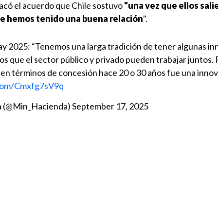
acó el acuerdo que Chile sostuvo
"una vez que ellos sali
e hemos tenido una buena relación
".
ay 2025: “Tenemos una larga tradición de tener algunas i
s que el sector público y privado pueden trabajar juntos. 
o en términos de concesión hace 20 o 30 años fue una inno
.com/Cmxfg7sV9q
da (@Min_Hacienda)
September 17, 2025