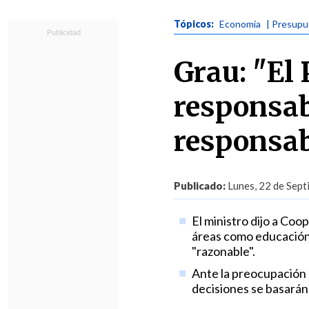
Tópicos:
Economía
| Presup
Grau: "El
responsab
responsab
Publicado:
Lunes, 22 de Sept
El ministro dijo a Coo
áreas como educación,
"razonable".
Ante la preocupación 
decisiones se basarán 