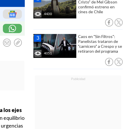
Cristo" de Mel Gibson
confirmó estreno en
cines de Chile
4430
Caos en "Sin Filtros":
Panelistas trataron de
"carnicero" a Crespo y se
retiraron del programa
4051
a
los ejes
n equilibrio
s urgencias