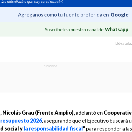
 las dificultades que hay en el mundo".
Agréganos como tu fuente preferida en
Google
Suscríbete a nuestro canal de
Whatsapp
Llévatelo:
, Nicolás Grau (Frente Amplio),
adelantó en
Cooperativ
Presupuesto 2026
, asegurando que el Ejecutivo buscará u
d social y
la responsabilidad fiscal
"
para responder a la