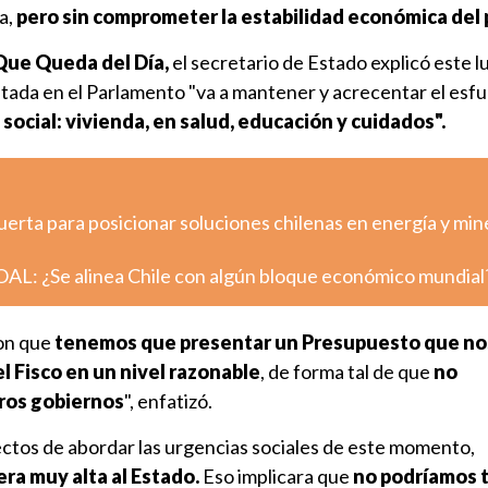
a,
pero sin comprometer la estabilidad económica del 
Que Queda del Día,
el secretario de Estado explicó este l
ntada en el Parlamento "va a mantener y acrecentar el esf
social: vivienda, en salud, educación y cuidados".
erta para posicionar soluciones chilenas en energía y min
NOAL: ¿Se alinea Chile con algún bloque económico mundial
con que
tenemos que presentar un Presupuesto que no
 Fisco en un nivel razonable
, de forma tal de que
no
ros gobiernos
", enfatizó.
fectos de abordar las urgencias sociales de este momento,
a muy alta al Estado.
Eso implicara que
no podríamos 