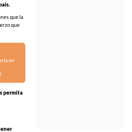
país.
unes que la
uerzo que
ería en
?
s permita
tener