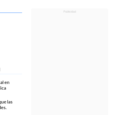
l
al en
lica
que las
des.