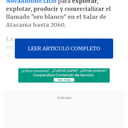
NovaAndino Litio
para
explorar,
explotar, producir y comercializar el
llamado "oro blanco" en el Salar de
Atacama hasta 2060.
La nueva empresa, con participación
estatal mayoritaria, es resultado del
LEER ARTICULO COMPLETO
Acuerdo de Asociación firmado el 31 de
mayo de 2024 entre ambas mineras
, que
fue revisado por más de 20 organismos e
instituciones tanto nacionales como
extranjeras.
Revisa también
Hogar de Cristo busca emprendedores para
mejorar la vida de adultos mayores