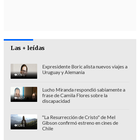
Las + leídas
Según indicó en un comunicado Codelco,
la mayor cuprífera del mundo,
NovaAndino Litio es una de las
Expresidente Boric alista nuevos viajes a
Uruguay y Alemania
asociaciones público-privadas "más
7781
relevantes en la historia empresarial de
Lucho Miranda respondió sabiamente a
Chile
, que combina liderazgo estatal,
frase de Camila Flores sobre la
6857
experiencia operativa de clase mundial y
discapacidad
una gobernanza moderna y profesional".
"La Resurrección de Cristo" de Mel
Gibson confirmó estreno en cines de
"Codelco da hoy un paso estratégico
5281
Chile
para participar activamente en la