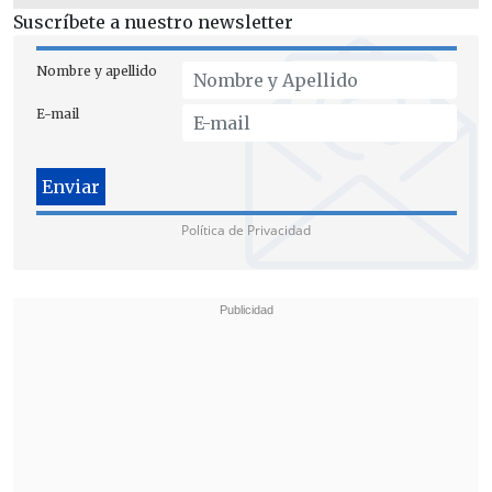
producción del litio
, un recurso clave
Suscríbete a nuestro newsletter
para la transición energética y digital de
escala global", señaló en el comunicado
Nombre y apellido
Máximo Pacheco, presidente del
E-mail
directorio de Codelco.
Política de Privacidad