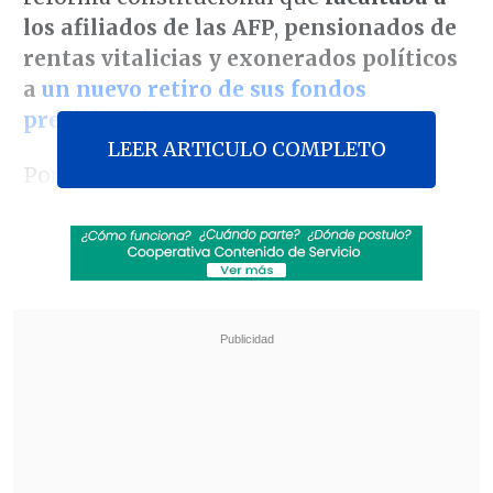
los afiliados de las AFP
,
pensionados de
rentas vitalicias y exonerados
políticos
a
un nuevo retiro de sus fondos
previsionales
.
LEER ARTICULO COMPLETO
Por cuatro votos a favor y nueve en
contra,
la instancia desestimó avanzar
en el séptimo proyecto para autorizar
retiros
, una discusión que no es apoyada
por el Gobierno ante
el temor de sus
consecuencias en la economía
.
Revisa también
Alcaldesa de Lo Espejo: Los impuestos sirven
para generar equidad, y con la reforma eso
quedó más lejano