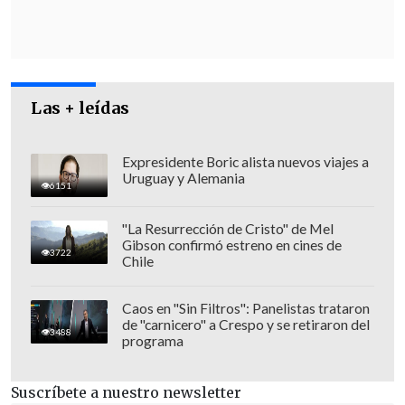
provocaron
, advirtiendo que un nuevo
proyecto de estas características
provocaría más inflación que puede
impactar al grueso de la población
.
Las + leídas
Expresidente Boric alista nuevos viajes a
Uruguay y Alemania
6151
"La Resurrección de Cristo" de Mel
Gibson confirmó estreno en cines de
3722
Chile
Caos en "Sin Filtros": Panelistas trataron
de "carnicero" a Crespo y se retiraron del
3488
programa
Suscríbete a nuestro newsletter
A esto sumaron el posible
impacto en el