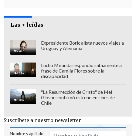
Las + leídas
Expresidente Boric alista nuevos viajes a
Uruguay y Alemania
7987
Lucho Miranda respondió sabiamente a
frase de Camila Flores sobre la
7516
discapacidad
"La Resurrección de Cristo" de Mel
"Concentrémonos en cómo mejoramos
Gibson confirmó estreno en cines de
5406
Chile
las condiciones del futuro y cómo
resolvemos los problemas más graves del
Suscríbete a nuestro newsletter
presente", instó Coloma.
Nombre y apellido