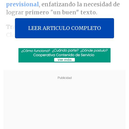
previsional
, enfatizando la necesidad de
lograr
primero
"
un buen" texto.
Tras participar en un seminario del
LEER ARTICULO COMPLETO
Clapes UC esta mañana, el gremialista
afirmó que le "sorprendió" la intensidad
del debate de ayer en la instancia
legislativa y reprochó que
esa "no es la
forma de conducir los entendimientos
".
Revisa también
Ante aranceles de EE.UU, autoridades e
industria salmonera rechazan el trabajo
forzoso
Megarreforma: Oposición tiene esperanza en
que el TC valide sus argumentos "sólidos y