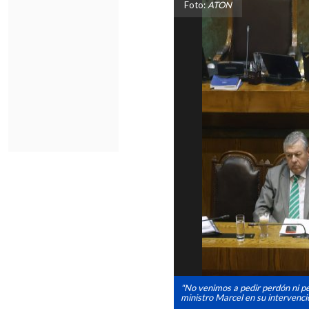
Foto:
ATON
"No venimos a pedir perdón ni per
ministro Marcel en su intervenció