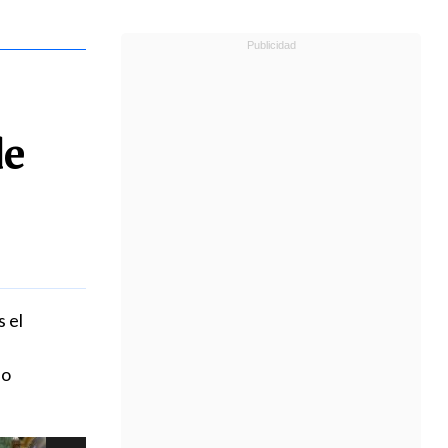
a
de
 el
do