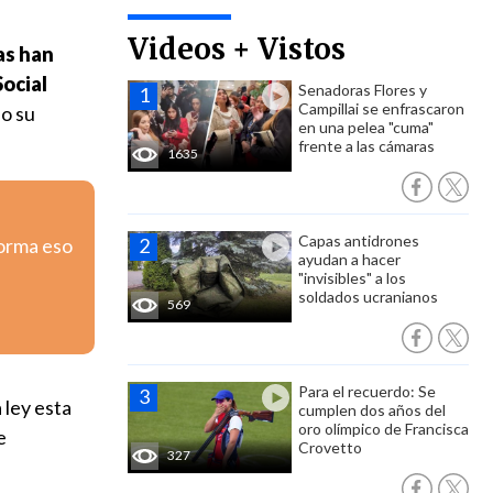
Videos + Vistos
as han
Social
Senadoras Flores y
Campillai se enfrascaron
o su
en una pelea "cuma"
frente a las cámaras
1635
Capas antidrones
forma eso
ayudan a hacer
"invisibles" a los
soldados ucranianos
569
Para el recuerdo: Se
 ley esta
cumplen dos años del
oro olímpico de Francisca
e
Crovetto
327