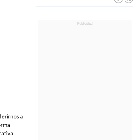
ferirnos a
forma
rativa