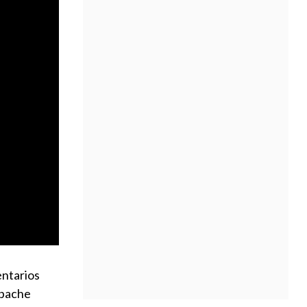
entarios
spache