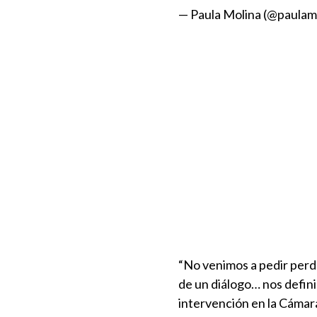
— Paula Molina (@paulam
“No venimos a pedir perd
de un diálogo… nos defin
intervención en la Cámar