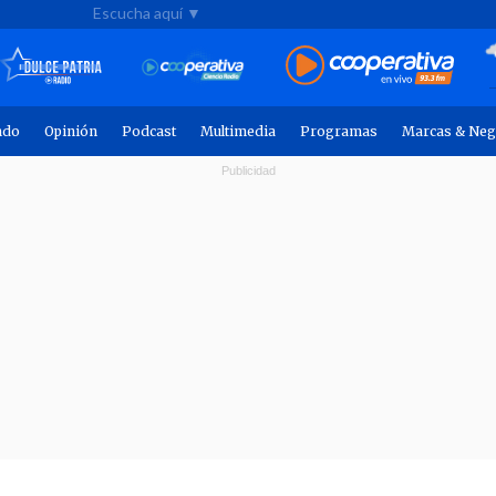
Escucha aquí ▼
ndo
Opinión
Podcast
Multimedia
Programas
Marcas & Neg