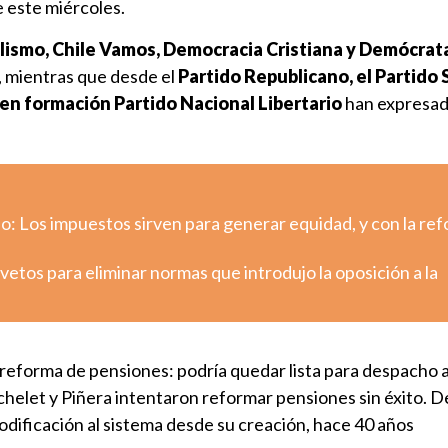
 este miércoles.
alismo, Chile Vamos, Democracia Cristiana y Demócrat
, mientras que desde el
Partido Republicano, el Partido 
o en formación Partido Nacional Libertario
han expresad
o: Los impuestos sirven para generar equidad, y con la re
etos para eliminar normas que introdujo la oposición a la
reforma de pensiones: podría quedar lista para despacho a
helet y Piñera intentaron reformar pensiones sin éxito. D
dificación al sistema desde su creación, hace 40 años