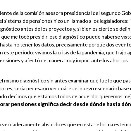
idente de la comisión asesora presidencial del segundo Go
l sistema de pensiones hizo un llamado a los legisladores: 
nóstico antes de los proyectos y, si bien es cierto se delin
 que me tocó presidir, ese diagnóstico puede haberse vist
 hasta no tener los datos, precisamente porque dos event
 este período: vivimos la crisis de la pandemia, que trajo 
 pensiones y afectó de manera muy importante los ahorros
l mismo diagnóstico sin antes examinar qué fue lo que pas
nces, sería necesario ver cuál es el nuevo escenario base 
uando decimos que estamos todos de acuerdo, queremos me
orar pensiones significa decir desde dónde hasta dó
"lo verdaderamente absurdo es que en esta reforma estem