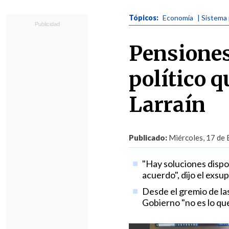
Tópicos:
Economía
| Sistema 
Pensiones
político q
Larraín
Publicado:
Miércoles, 17 de 
"Hay soluciones dispon
acuerdo", dijo el exs
Desde el gremio de las
Gobierno "no es lo que