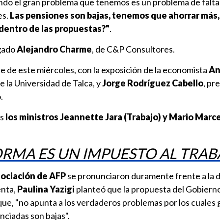
do el gran problema que tenemos es un problema de falta
es.
Las pensiones son bajas, tenemos que ahorrar más
dentro de las propuestas?"
.
gado
Alejandro Charme
, de C&P Consultores.
de de este miércoles, con la exposición de la economista
An
e la Universidad de Talca, y
Jorge Rodríguez Cabello
, pr
.
os
los ministros Jeannette Jara (Trabajo) y Mario Marce
FORMA ES UN IMPUESTO AL TRA
ociación de AFP
se pronunciaron duramente frente a la d
enta,
Paulina Yazigi
planteó que la propuesta del Gobierno
 que, "no apunta a los verdaderos problemas por los cuales 
nciadas son bajas".