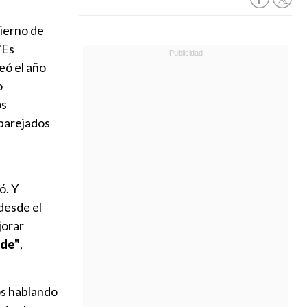
bierno de
"Es
eó el año
o
os
aparejados
ó. Y
desde el
jorar
nde"
,
os hablando