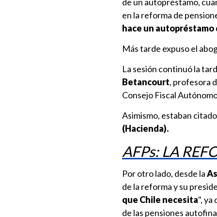
de un autopréstamo, cuan
en la reforma de pension
hace un autopréstamo 
Más tarde expuso el abo
La sesión continuó la tar
Betancourt
, profesora d
Consejo Fiscal Autónomo
Asimismo, estaban citad
(Hacienda).
AFPs: LA RE
Por otro lado, desde la
As
de la reforma y su presid
que Chile necesita
", ya
de las pensiones autofina