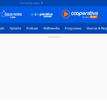
Escucha aquí ▼
ndo
Opinión
Podcast
Multimedia
Programas
Marcas & Neg