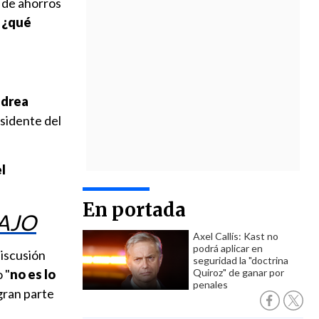
 de ahorros
, ¿qué
drea
esidente del
l
En portada
BAJO
Axel Callís: Kast no
podrá aplicar en
iscusión
seguridad la "doctrina
 "
no es lo
Quiroz" de ganar por
penales
gran parte