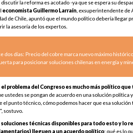
 discutir la reforma es acotado -ya que se espera su despac
el
economista Guillermo Larraín
, exsuperintendente de 
ad de Chile, apuntó que el mundo político debería llegar p
r la asesoría de los expertos.
e dos días: Precio del cobre marca nuevo máximo históric
erta para posicionar soluciones chilenas en energía y min
e
el problema del Congreso es mucho más político que 
e ustedes se pongan de acuerdo en una solución política 
de el punto técnico, cómo podemos hacer que esa solución 
, sostuvo.
 soluciones técnicas disponibles para todo esto y lo r
lamentarios) lleguen a un acuerdo político
: qué es lo q