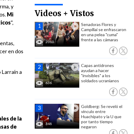
rma, y
Videos + Vistos
os.
Mi
ticos
",
Senadoras Flores y
Campillai se enfrascaron
en una pelea "cuma"
frente a las cámaras
2010
lentas,
acer en dos
Capas antidrones
ayudan a hacer
jo Larraín a
"invisibles" a los
soldados ucranianos
636
Goldberg: Se reveló el
vínculo entre
Huachipato y la U que
les de la
por tanto tiempo
348
asas de
negaron