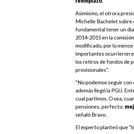
reemplazo
.
Asimismo, el otrora pres
Michelle Bachelet sobre e
fundamental tener un diag
2014-2015 en la comisión
modificado, por lo menos
importantes ocurrieron en
los retiros de fondos de
provisionales".
"No podemos seguir con e
además llegó la PGU. Ento
cual partimos. O sea, c
pensiones, perfecto:
mej
señaló Bravo.
El experto planteó que 