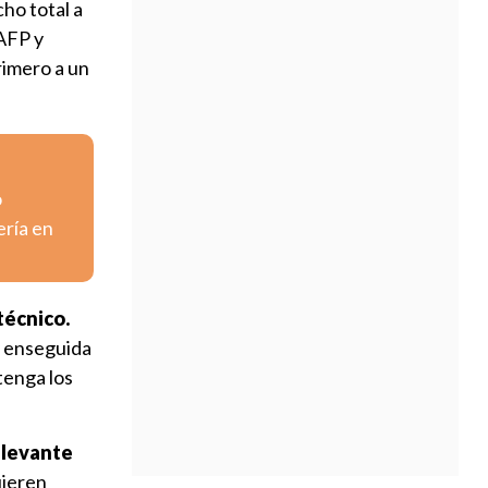
ho total a
AFP y
rimero a un
o
ería en
técnico.
y enseguida
tenga los
elevante
uieren