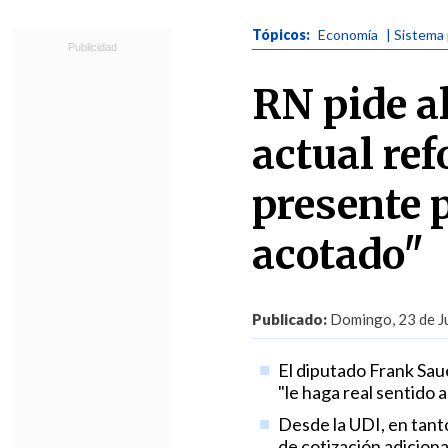
Tópicos:
Economía
| Sistema 
RN pide a
actual re
presente 
acotado"
Publicado:
Domingo, 23 de Ju
El diputado Frank Sau
"le haga real sentido a
Desde la UDI, en tanto
de cotización adicional