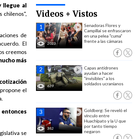
 llegue al
Videos + Vistos
 chilenos",
Senadoras Flores y
Campillai se enfrascaron
aciones de
en una pelea "cuma"
frente a las cámaras
cuerdo. El
2023
ros creemos
 mucho más
Capas antidrones
ayudan a hacer
"invisibles" a los
 cotización
soldados ucranianos
639
 propone el
a.
Goldberg: Se reveló el
, entonces
vínculo entre
Huachipato y la U que
por tanto tiempo
382
negaron
gislativa se