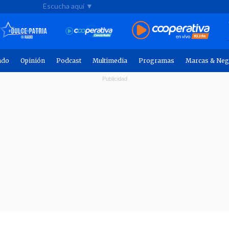
Escucha aquí ▼
ndo
Opinión
Podcast
Multimedia
Programas
Marcas & Neg