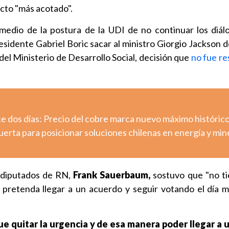
cto "más acotado".
edio de la postura de la UDI de no continuar los diál
esidente Gabriel Boric sacar al ministro Giorgio Jackson 
s del Ministerio de Desarrollo Social, decisión que
no fue re
e dos días: Precio del cobre marca nuevo máximo históric
erta para posicionar soluciones chilenas en energía y min
e diputados de RN,
Frank Sauerbaum,
sostuvo que "no t
 pretenda llegar a un acuerdo y seguir votando el día m
ue quitar la urgencia y de esa manera poder llegar a