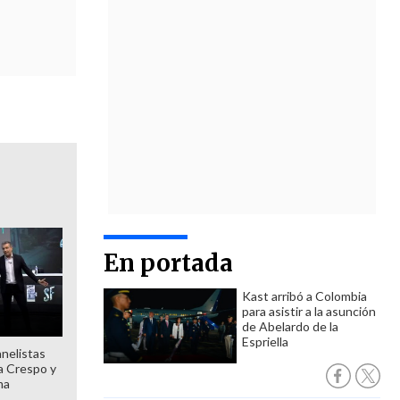
En portada
Kast arribó a Colombia
para asistir a la asunción
de Abelardo de la
Espriella
anelistas
 a Crespo y
ma