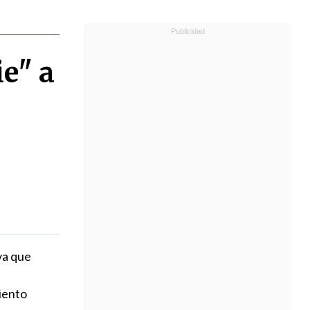
e" a
va que
iento