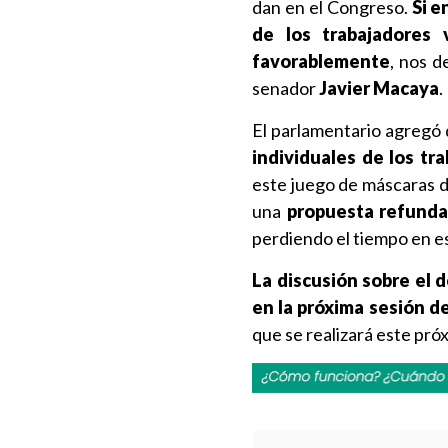
dan en el Congreso.
Si e
de los trabajadores 
favorablemente
, nos d
senador
Javier Macaya
.
El parlamentario agregó 
individuales de los tr
este juego de máscaras d
una
propuesta refundac
perdiendo el tiempo en e
La discusión sobre el d
en la próxima sesión d
que se realizará este próx