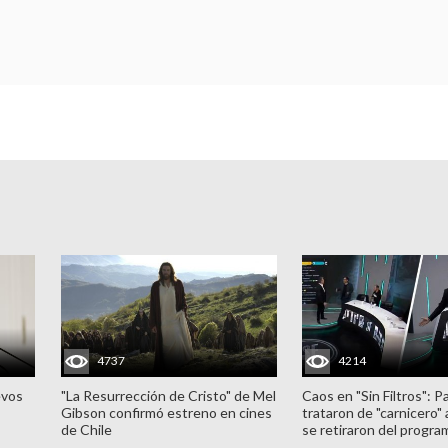
4737
4214
evos
"La Resurrección de Cristo" de Mel
Caos en "Sin Filtros": P
Gibson confirmó estreno en cines
trataron de "carnicero"
de Chile
se retiraron del progra