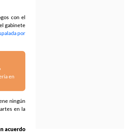
ogos con el
del gabinete
spalada por
o
ería en
iene ningún
artes en la
 un acuerdo