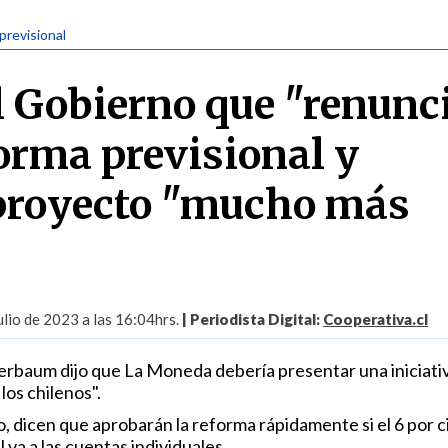
previsional
l Gobierno que "renunci
forma previsional y
proyecto "mucho más
lio de 2023 a las 16:04hrs.
| Periodista Digital:
Cooperativa.cl
erbaum dijo que La Moneda debería presentar una iniciati
 los chilenos".
, dicen que aprobarán la reforma rápidamente si el 6 por c
 va a las cuentas individuales.