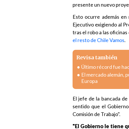
presente un nuevo proye
Esto ocurre además en m
Ejecutivo exigiendo al Pr
tras el robo a las oficina
el resto de Chile Vamos
.
Revisa también
Último récord fue hac
El mercado alemán, pu
Europa
El jefe de la bancada d
sentido que el Gobierno
Comisión de Trabajo".
"El Gobierno le tiene q