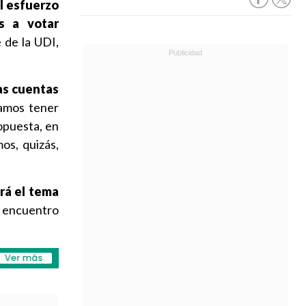
el esfuerzo
s a votar
 de la UDI,
las cuentas
amos tener
opuesta, en
os, quizás,
erá el tema
, encuentro