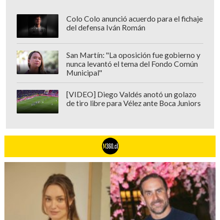
elenco es el mismísimo "Tywin
Lannister" de "Game of Thrones", al
Colo Colo anunció acuerdo para el fichaje
confirmarse
la participación de Charles
del defensa Iván Román
Dance en esta segunda parte
. Su
personaje no ha sido revelado, aunque
San Martín: "La oposición fue gobierno y
nunca levantó el tema del Fondo Común
los reportes apuntan que interpretará a
Municipal"
"Charles Dent"
, el padre de "Harvey".
[VIDEO] Diego Valdés anotó un golazo
de tiro libre para Vélez ante Boca Juniors