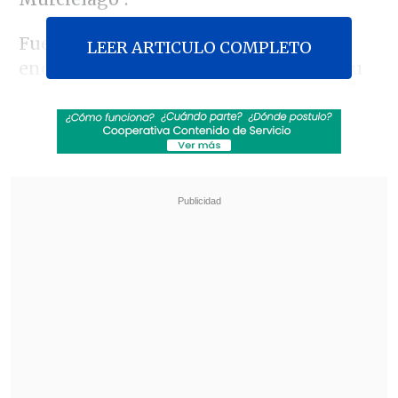
Fue el director
Matt Reeves
quien se
LEER ARTICULO COMPLETO
encargó de entregar los anuncios en su
cuenta de la red social X/Twitter, dando
la bienvenida a la actriz nominada al
Oscar que quedó inmortalizada en el
Universo Cinematográfico de Marvel
(
MCU
, por sus siglas en inglés) como
"Natasha Romanoff / Black Widow"
.
Revisa también
"Heated Rivalry" suma a dos nuevos
protagonistas: cuándo se estrena su segunda
temporada
Cata Vallejos analizó su derrota en Miss