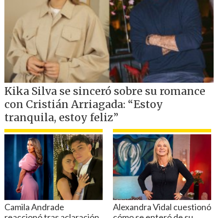
Junto con Pattinson, el elenco de la
secuela trae de vuelta a Jeffrey Wright
como "Jim Gordon", Andy Serkis como
"Alfred Pennyworth", Colin Farrell como
"Oz Cobb / El Pingüino", Jayme Lawson
como la alcaldesa "Bella Reál" y Gil
Perez-Abraham como el oficial
"Martinez"