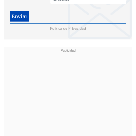
Política de Privacidad
Aunque no se ha revelado oficialmente
su rol, se espera que interprete al fiscal
de distrito
"Harvey Dent
", quien está
destinado a convertirse en el villano de
doble personalidad
"Dos Caras"
.