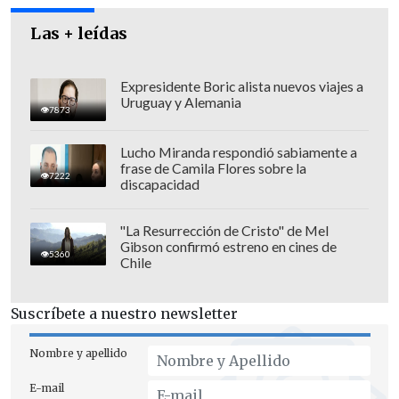
Las + leídas
Expresidente Boric alista nuevos viajes a
Uruguay y Alemania
7873
Lucho Miranda respondió sabiamente a
frase de Camila Flores sobre la
7222
discapacidad
Otro rostro de Marvel que se sumó a la
secuela es
Sebastian Stan, poniendo fin
"La Resurrección de Cristo" de Mel
a meses de rumores sobre la llegada del
Gibson confirmó estreno en cines de
5360
Chile
actor de "Bucky Barnes / Winter
Soldier" a las calles de Gotham
.
Suscríbete a nuestro newsletter
Nombre y apellido
E-mail