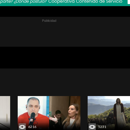
6216
5231