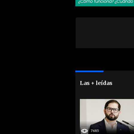
Las + leídas
7685