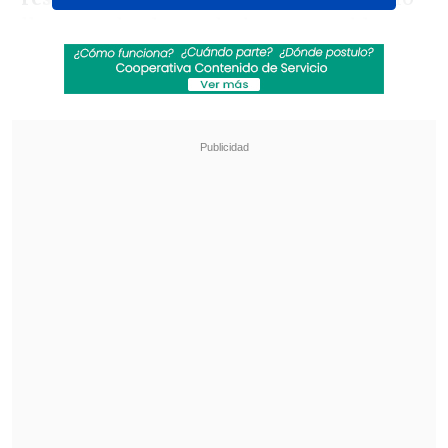
llega a todo el mundo, hay un problema
de contexto quizás".
Revisa también
Sinaka tras su gira por Europa: "A veces los
chilenos nos sentimos inferiores"
Antonio Vodanovic descarta volver a la
televisión: "Creo que mi tiempo pasó"
Y luego se refirió a su próxima
participación en la Quinta Vergara, en
medio de las críticas por actuación en
Teletón:
"Bueno, ahí está también el
instinto de saber qué es lo que debería