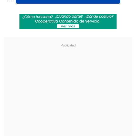
Rosenthal explicó que "si tomé la
desicion de no hacer públicas las
amenazas que estuve recibiendo por más
de 3 años consecutivos, y que la verdad
son bastante fuertes y graves, fue porque
siempre opté por la vía institucional,
como cualquier ciudadano, y fue
precisamente para no verme ni a mi
familia ni a mí tan expuestos
".
Revisa también
Aclamada película italiana "Diamanti" llegó a
los cines chilenos
De "Heartstopper" a Marvel: Kit Connor será
Cíclope en nueva película de "X-Men"