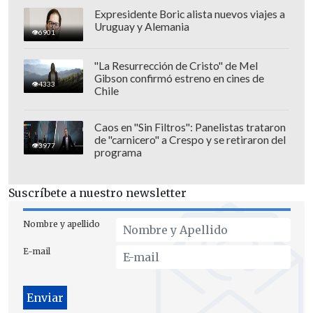
ateniéndome a los conductos de la
Expresidente Boric alista nuevos viajes a
Uruguay y Alemania
Fiscalía y pdi"
.
6901
"La Resurrección de Cristo" de Mel
Gibson confirmó estreno en cines de
4333
Chile
Caos en "Sin Filtros": Panelistas trataron
de "carnicero" a Crespo y se retiraron del
3977
programa
Suscríbete a nuestro newsletter
Nombre y apellido
E-mail
"Les pido comprensión, empatia y
cuidado a todos y a cada uno de los