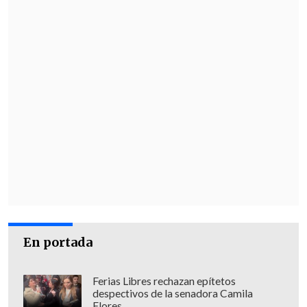
Publicación
En portada
A pesar de la molestia de Denise
Rosenthal con la cobertura mediática,
Ferias Libres rechazan epítetos
despectivos de la senadora Camila
este caso salió a la luz después de que la
Flores