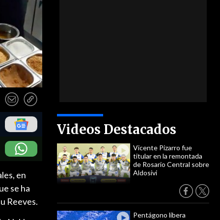
Videos Destacados
Vicente Pizarro fue
titular en la remontada
de Rosario Central sobre
Aldosivi
les, en
ue se ha
nu Reeves.
Pentágono libera