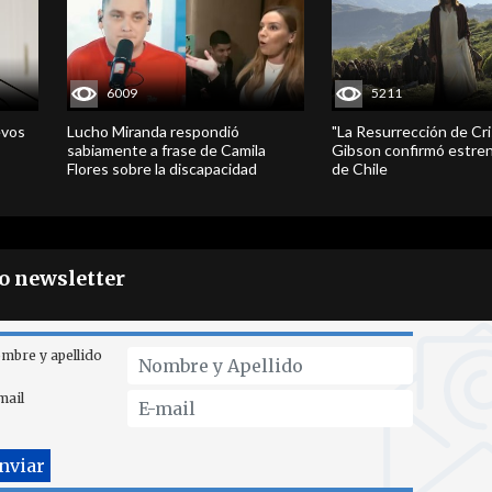
6009
5211
evos
Lucho Miranda respondió
"La Resurrección de Cri
sabiamente a frase de Camila
Gibson confirmó estren
Flores sobre la discapacidad
de Chile
ro newsletter
mbre y apellido
mail