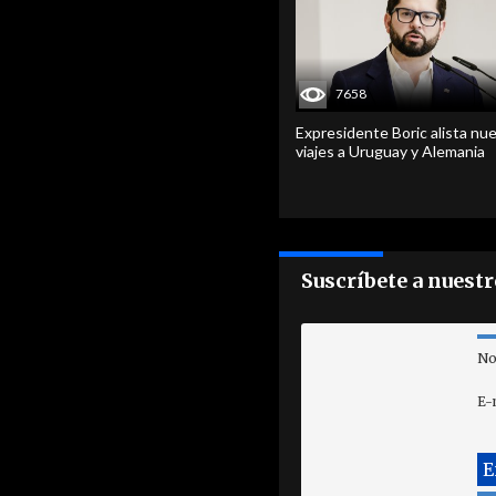
7658
Expresidente Boric alista nu
viajes a Uruguay y Alemania
Suscríbete a nuest
No
E-