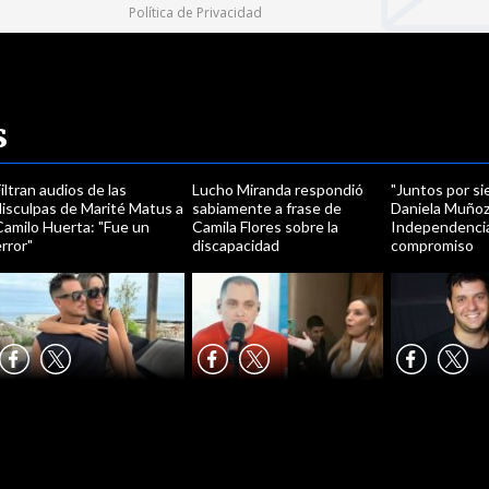
Política de Privacidad
s
iltran audios de las
Lucho Miranda respondió
"Juntos por si
disculpas de Marité Matus a
sabiamente a frase de
Daniela Muñoz 
Camilo Huerta: "Fue un
Camila Flores sobre la
Independencia
rror"
discapacidad
compromiso