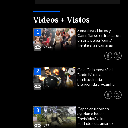
Videos + Vistos
Senadoras Flores y
Campillai se enfrascaron
en una pelea "cuma"
frente a las cámaras
2174
Colo Colo mostró el
"Lado B" de la
multitudinaria
bienvenida a Vozinha
802
Capas antidrones
ayudan a hacer
"invisibles" a los
soldados ucranianos
677