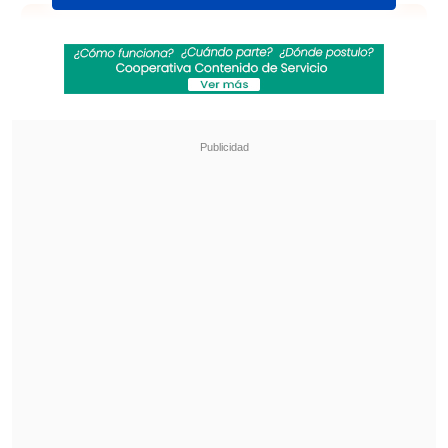
Revisa también
Filtran audios de las disculpas de Marité
Matus a Camilo Huerta: "Fue un error"
Lucho Miranda respondió sabiamente a frase
de Camila Flores sobre la discapacidad
Ahora bien, la intérprete de "Dime"
explicó que
se sometió a una
"intervención grande" en su brazo
izquierdo
, extremidad en la que
"tuvieron que poner una prótesis".
"Está muy hinchado,
hay un poquito de
dolor; yo igual tengo una tolerancia al
dolor brígida
, lo cual es positivo en