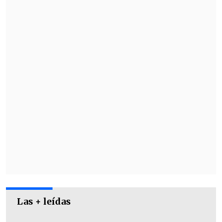
algunas situaciones, para otras no tanto,
porque finalmente yo siento dolor en un
punto en el que ya puede ser grave una
situación. Pero en este caso estoy con
harto analgésico", relató.
Las + leídas