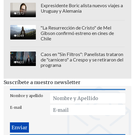
Expresidente Boric alista nuevos viajes a
Uruguay y Alemania
Asimismo, la exMekano señaló que
7373
estará en reposo durante las próximas
"La Resurrección de Cristo" de Mel
dos semanas, evitando cargar peso y
Gibson confirmó estreno en cines de
5049
realizando movimientos muy leves.
Chile
Posteriormente, deberá ir a control
posoperatorio y empezar sesiones con
Caos en "Sin Filtros": Panelistas trataron
de "carnicero" a Crespo y se retiraron del
un kinesiólogo.
4433
programa
Pese al panorama,
la cantante reveló
Suscríbete a nuestro newsletter
estar "de muy buen ánimo"
,
aprovechando la instancia para
Nombre y apellido
compartir con Guillermo, su hijo, y su
E-mail
gata Pucca.