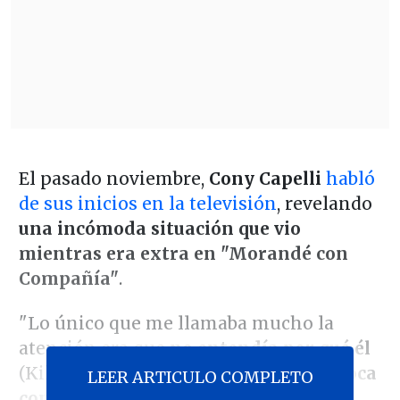
El pasado noviembre,
Cony Capelli
habló
de sus inicios en la televisión
, revelando
una incómoda situación que vio
mientras era extra en "Morandé con
Compañía"
.
"Lo único que me llamaba mucho la
atención era que
no entendía por qué él
(Kike Morandé)
se daba besos en la boca
LEER ARTICULO COMPLETO
con las chicas
que trabajaba. Nunca lo