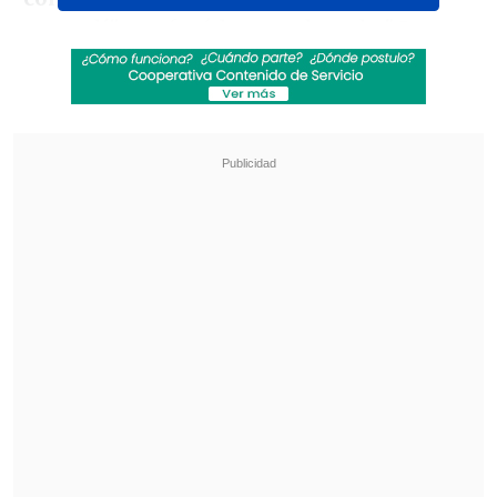
entendí", confesó la ganadora de "Gran
Hermano".
Revisa también
"Lloraba preocupado": la reacción de Neme
tras accidente de tránsito en Las Condes
José Antonio Neme protagonizó colisión en
Las Condes
Tras esto, la comediate
Belén Mora salió
en defensa del animador
,
desmitiendo
que se haya comportado como acusó la
bailarina
: "Quizás vio a alguien darle un
beso al Kike. Yo nunca vi a mis