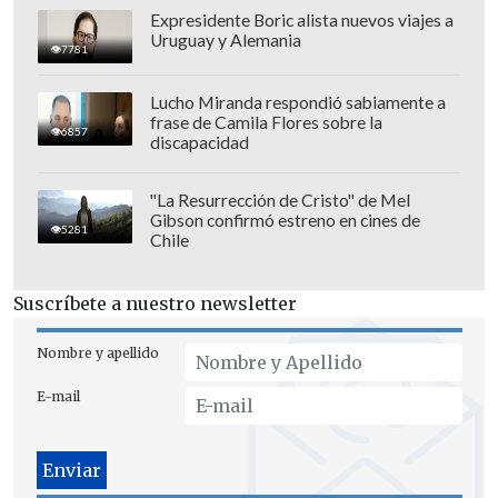
Expresidente Boric alista nuevos viajes a
Uruguay y Alemania
7781
Lucho Miranda respondió sabiamente a
frase de Camila Flores sobre la
6857
discapacidad
"La Resurrección de Cristo" de Mel
Gibson confirmó estreno en cines de
"Nosotros nos preguntamos
qué cosas
5281
Chile
habrá visto esta niñita porque en
realidad es insólito, no sé para qué
Suscríbete a nuestro newsletter
habla de esas cosas,
una niñita a la que
le va re bien además, que vi que está en
Nombre y apellido
varios programas, pero así es por hablar,
E-mail
por ganarse un premio, no tengo idea, no
sé qué es lo que le habrá pasado", partió
explicando.