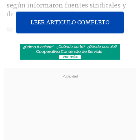
según informaron fuentes sindicales y
de la propia institución.
LEER ARTICULO COMPLETO
Se trata de la
segunda vez
que el museo
más visitado del mundo cierra
totalmente desde que comenzó la
protesta. En jornadas anteriores, el
recinto abrió solo de manera parcial,
permitiendo el acceso restringido a
algunas de sus obras más emblemáticas,
como la
Victoria de Samotracia, la
Venus de Milo y la Gioconda.
Revisa también
Revelan video clave sobre el accidente de
José Antonio Neme en Las Condes