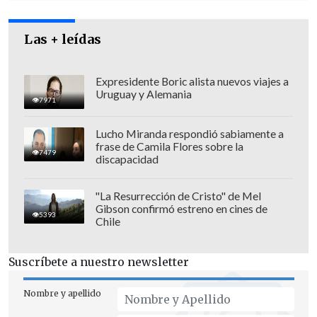
con el Ministerio de Cultura y la
dirección del Louvre, informaron los
Las + leídas
sindicatos CFDT y CGT.
Expresidente Boric alista nuevos viajes a
Uruguay y Alemania
7971
Lucho Miranda respondió sabiamente a
frase de Camila Flores sobre la
7479
discapacidad
"La Resurrección de Cristo" de Mel
Gibson confirmó estreno en cines de
5393
Chile
Suscríbete a nuestro newsletter
Nombre y apellido
Entre las principales demandas figuran