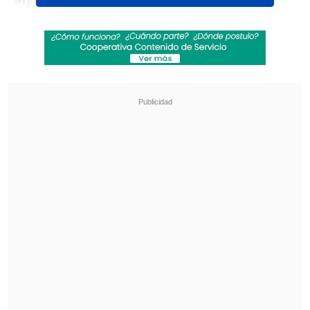
Revisa también
José Antonio Neme protagonizó colisión en
Las Condes
Remezón en "Hay que decirlo": Gissella
Gallardo y Manu González fueron
desvinculados
De acuerdo al portal, corresponde a
Daniela Campos y Jhonathan Mujica
,
quienes ayer fueron captados en el
aeropuerto de Santiago tras el arribo
desde su estadía en Perú.
Aunque los espectadores del reality