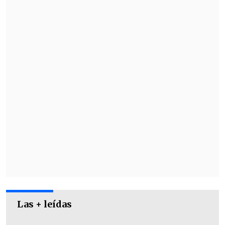
deberán
esperar aproximadamente un
mes para
ver materializada la
eliminación en pantalla, ya que ese es el
rango de desfase entre las transmisiones
y lo que ocurre en tiempo real.
Las + leídas