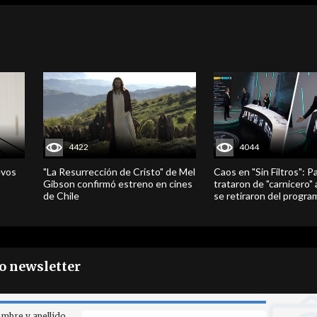
4422
4044
evos
"La Resurrección de Cristo" de Mel
Caos en "Sin Filtros": P
Gibson confirmó estreno en cines
trataron de "carnicero"
de Chile
se retiraron del progra
ro newsletter
mbre y apellido