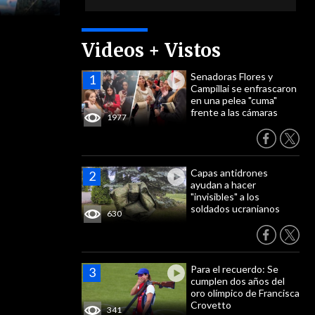
Videos + Vistos
Senadoras Flores y
Campillai se enfrascaron
en una pelea "cuma"
frente a las cámaras
1977
Capas antidrones
ayudan a hacer
"invisibles" a los
soldados ucranianos
630
Para el recuerdo: Se
cumplen dos años del
oro olímpico de Francisca
Crovetto
341