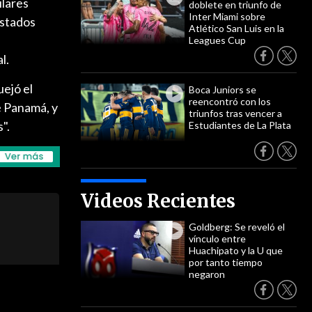
ilares
doblete en triunfo de
Inter Miami sobre
Estados
Atlético San Luis en la
Leagues Cup
l.
uejó el
Boca Juniors se
reencontró con los
e Panamá, y
triunfos tras vencer a
".
Estudiantes de La Plata
Videos Recientes
Goldberg: Se reveló el
vínculo entre
Huachipato y la U que
por tanto tiempo
negaron