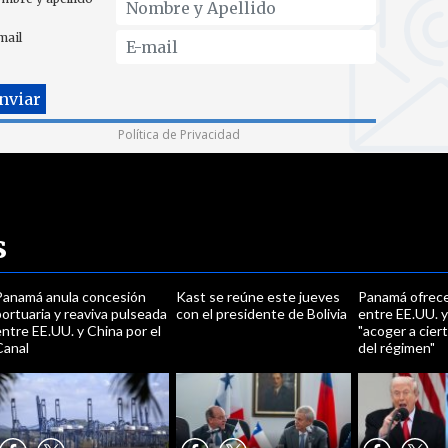
mail
Política de Privacidad
s
Panamá anula concesión
Kast se reúne este jueves
Panamá ofrece
ortuaria y reaviva pulseada
con el presidente de Bolivia
entre EE.UU. 
ntre EE.UU. y China por el
"acoger a cier
Canal
del régimen"