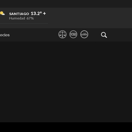
+
+
+
13.2°
SANTIAGO
Humedad
67%
ocios