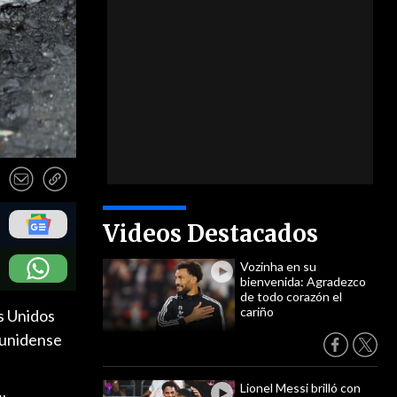
Videos Destacados
Vozinha en su
bienvenida: Agradezco
de todo corazón el
cariño
s Unidos
ounidense
Lionel Messi brilló con