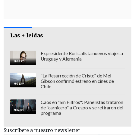
sociales.
Sin embargo,
el cálculo oficial tiene
limitaciones, entre ellas, que sólo
incluye a los 31 centros urbanos más
Las + leídas
poblados del país
, lo que abarca a 29,9
millones de personas, sobre una
Expresidente Boric alista nuevos viajes a
Uruguay y Alemania
población total en Argentina de unas 47
7497
millones de personas.
"La Resurrección de Cristo" de Mel
Gibson confirmó estreno en cines de
5159
Chile
Caos en "Sin Filtros": Panelistas trataron
de "carnicero" a Crespo y se retiraron del
4600
programa
Suscríbete a nuestro newsletter