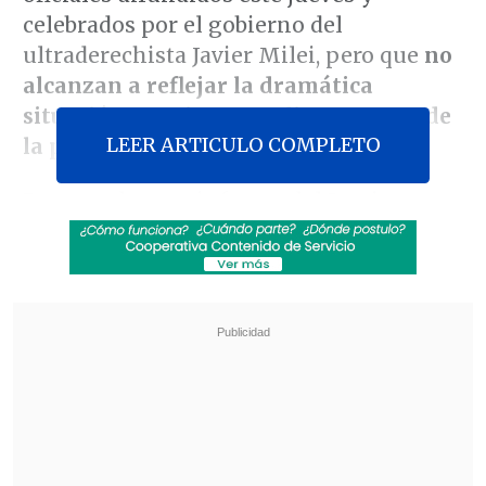
celebrados por el gobierno del
ultraderechista Javier Milei, pero que
no
alcanzan a reflejar la dramática
situación que viven amplios sectores de
LEER ARTICULO COMPLETO
la población
.
De acuerdo a un informe del Instituto
Nacional de Estadística y Censos (Indec),
la tasa de pobreza se ubicó en el 31,6%, lo
que implica un retroceso de 6,5 puntos
porcentuales con respecto al segundo
semestre de 2024, y
una caída de 21,3
puntos en relación con la primera
mitad del año pasado, cuando el índice
había saltado al 52,9%, el más alto desde
2003
.