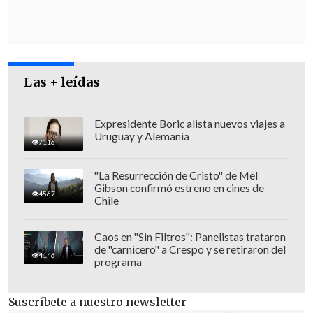
Presupuesto del Congreso, tiene un costo
fiscal de entre el 0,28% y el 0,51% del PIB.
Las + leídas
Expresidente Boric alista nuevos viajes a
Uruguay y Alemania
7116
"La Resurrección de Cristo" de Mel
Gibson confirmó estreno en cines de
4567
Chile
Caos en "Sin Filtros": Panelistas trataron
de "carnicero" a Crespo y se retiraron del
4146
programa
"Este honorable Senado resuelve insistir
en la sanción original del proyecto de
Suscríbete a nuestro newsletter
ley que
declara la emergencia en