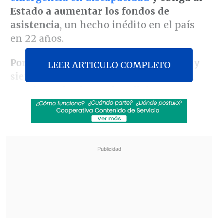
Estado a aumentar los fondos de
asistencia
, un hecho inédito en el país
en 22 años.
Por amplia mayoría -63 votos a favor y
LEER ARTICULO COMPLETO
siete en contra-, el Senado revirtió en
esta jornada el veto de Milei
a esa
norma, después de que la Cámara de
Diputados diera luz verde a esta moción
de rechazo el pasado 20 de agosto, por lo
que
deberá entrar en vigencia
.
Revisa también
Paz aseguró que "una nueva Bolivia está
naciendo" al conmemorar 201 años de
independencia