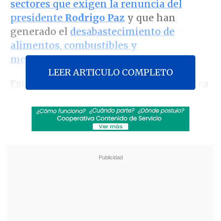
sectores que exigen la renuncia del
presidente
Rodrigo Paz
y que han
generado el
desabastecimiento de
alimentos, combustibles y
medicamentos
en gran parte del país.
LEER ARTICULO COMPLETO
Esta situación agrava la crisis económica
que viven los bolivianos desde 2023,
marcada por la escasez de divisas y la
inflación, por lo que suman las voces que
piden que
el mandatario declare un
estado de excepción
ante la negativa de
los sectores movilizados a dialogar.
Revisa también
EE.UU. advierte de un brote de salmonella con