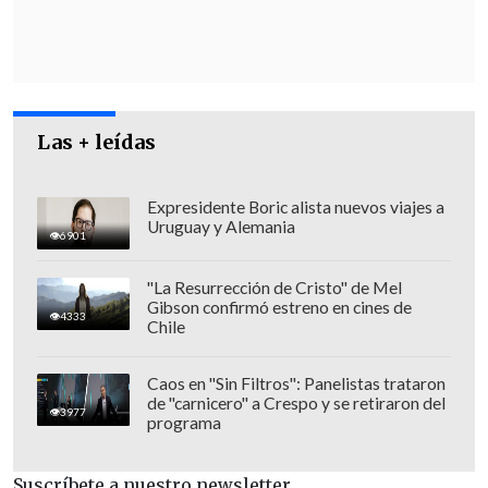
El Alto y grupos
leales al exmandatario
Evo Morales
(2006-2019), quienes
sostienen que su
"única demanda"
es la
renuncia de Paz
.
Las + leídas
Expresidente Boric alista nuevos viajes a
Uruguay y Alemania
6901
"La Resurrección de Cristo" de Mel
Gibson confirmó estreno en cines de
4333
Chile
Caos en "Sin Filtros": Panelistas trataron
de "carnicero" a Crespo y se retiraron del
3977
programa
Suscríbete a nuestro newsletter