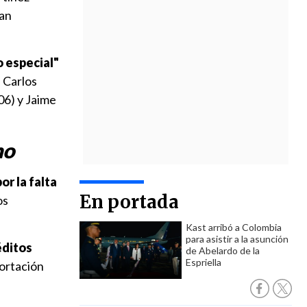
han
o especial"
 Carlos
6) y Jaime
no
or la falta
En portada
os
Kast arribó a Colombia
para asistir a la asunción
éditos
de Abelardo de la
Espriella
portación