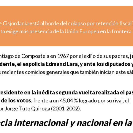
e Cisjordania está al borde del colapso por retención fiscal 
uta exige más presencia de la Unión Europea en la frontera
ntiago de Compostela en 1967 por el exilio de sus padres,
j
dente, el expolicía Edmand Lara, y ante los diputados 
s recientes comicios generales que también inician este s
residente en la inédita segunda vuelta realizada el pa
 de los votos
, frente a un 45,04 % logrado por su rival, el
r Jorge Tuto Quiroga (2001-2002).
ia internacional y nacional en la