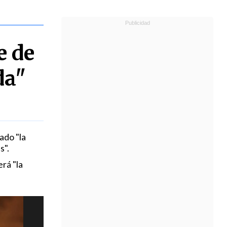
e de
da"
ado "la
s".
rá "la