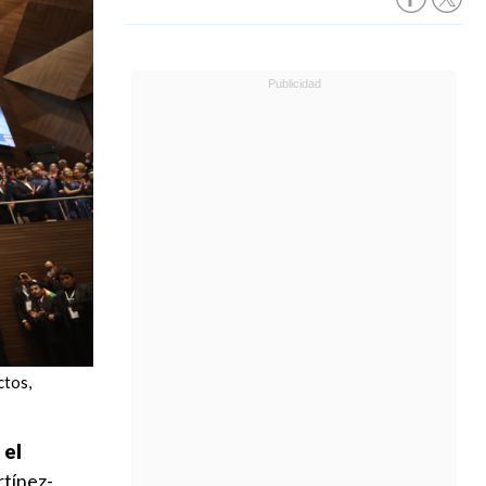
ctos,
 el
rtínez-