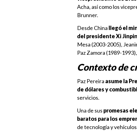
Acha, así como los vicepre
Brunner.
Desde China
llegó el mi
del presidente Xi Jinpi
Mesa (2003-2005), Jeani
Paz Zamora (1989-1993), 
Contexto de cr
Paz Pereira
asume la Pre
de dólares y combustib
servicios.
Una de sus
promesas elec
baratos para los empr
de tecnología y vehículos,