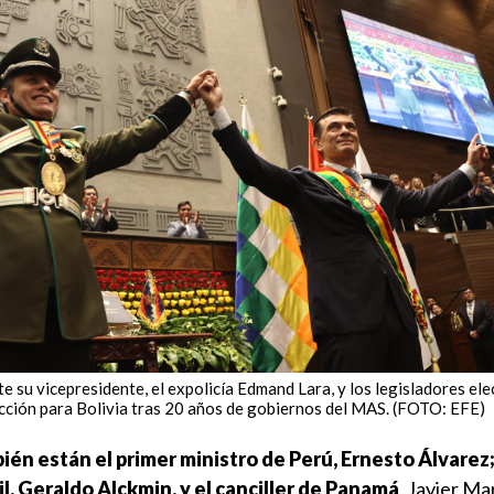
te su vicepresidente, el expolicía Edmand Lara, y los legisladores ele
ción para Bolivia tras 20 años de gobiernos del MAS. (FOTO: EFE)
ién están el primer ministro de Perú, Ernesto Álvarez;
l, Geraldo Alckmin, y el canciller de Panamá
, Javier Ma