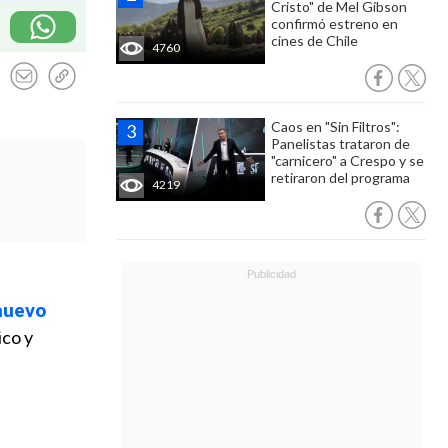
Cristo" de Mel Gibson
confirmó estreno en
cines de Chile
4760
Caos en "Sin Filtros":
Panelistas trataron de
"carnicero" a Crespo y se
retiraron del programa
4219
 nuevo
ico y