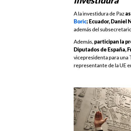
investidura
A la investidura de Paz
as
Boric
; Ecuador, Daniel
además del subsecretario
Además,
participan la p
Diputados de España, F
vicepresidenta para una T
representante de la UE en