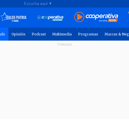
Escucha aquí ▼
ndo
Opinión
Podcast
Multimedia
Programas
Marcas & Neg