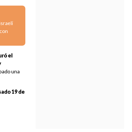
israelí
 con
uró el
y
ábado una
sado 19 de