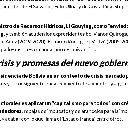
sidentes de El Salvador, Félix Ulloa, y de Costa Rica, Step
nistro de Recursos Hídricos, Li Gouying, como "enviad
ng
, y también acuden los expresidentes bolivianos Quiroga,
ne Áñez (2019-2020), Eduardo Rodríguez Veltzé (2005-200
padre del nuevo mandatario del país andino.
isis y promesas del nuevo gobier
sidencia de Bolivia en un contexto de crisis marcado p
les
y el consiguiente encarecimiento de alimentos y algun
torales es aplicar un "capitalismo para todos" con cr
endedores
, rebajas de impuestos y de aranceles para la im
 y acabar con lo que llama el 'Estado tranca', entre otros.