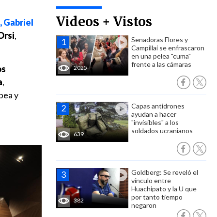
Videos + Vistos
, Gabriel
Orsi
,
Senadoras Flores y
Campillai se enfrascaron
en una pelea "cuma"
frente a las cámaras
os
2025
a
,
pea y
Capas antidrones
ayudan a hacer
"invisibles" a los
soldados ucranianos
639
Goldberg: Se reveló el
vínculo entre
Huachipato y la U que
por tanto tiempo
382
negaron