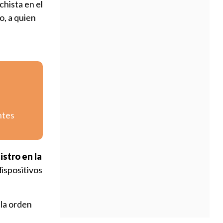
chista en el
o, a quien
ntes
istro en la
dispositivos
 la orden