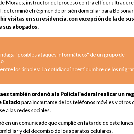
e Moraes, instructor del proceso contra el líder ultradere
 determinó el régimen de prisión domiciliar para Bolsonar
bir visitas en su residencia, con excepción de la de sus
de sus abogados.
indaga "posibles ataques informáticos" de un grupo de
co
ntre los árboles: La cotidiana incertidumbre de los migra
es también ordenó a la Policía Federal realizar un reg
e Estado
para incautarse de los teléfonos móviles y otros 
e a las redes sociales.
mó en un comunicado que cumplió en la tarde de este lunes
domiciliar y del decomiso de los aparatos celulares.