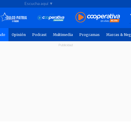
Escucha aquí ▼
ndo
Opinión
Podcast
Multimedia
Programas
Marcas & Neg