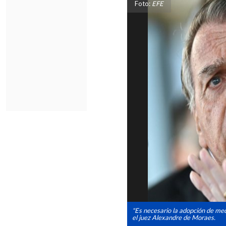
Foto:
EFE
"Es necesario la adopción de medi
el juez Alexandre de Moraes.