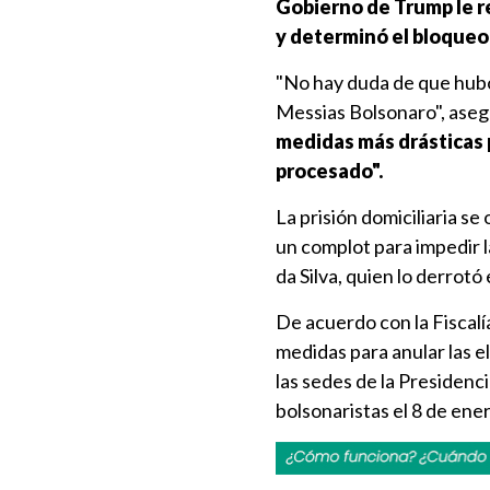
Gobierno de Trump le re
y determinó el bloqueo
"No hay duda de que hubo
Messias Bolsonaro", aseg
medidas más drásticas p
procesado".
La prisión domiciliaria s
un complot para impedir l
da Silva, quien lo derrotó
De acuerdo con la Fiscalía
medidas para anular las el
las sedes de la Presidenc
bolsonaristas el 8 de ene