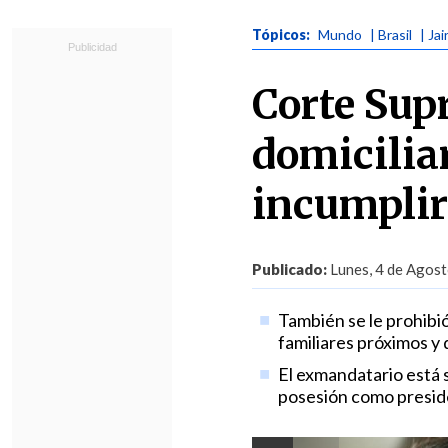
Tópicos:
Mundo
| Brasil
| Ja
Corte Sup
domicilia
incumplir
Publicado:
Lunes, 4 de Agost
También se le prohibió
familiares próximos y
El exmandatario está 
posesión como presiden