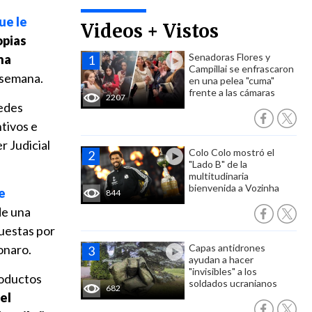
ue le
Videos + Vistos
opias
Senadoras Flores y
na
Campillai se enfrascaron
e semana.
en una pelea "cuma"
frente a las cámaras
2207
redes
ntivos e
r Judicial
Colo Colo mostró el
"Lado B" de la
multitudinaria
bienvenida a Vozinha
e
844
de una
puestas por
onaro.
Capas antidrones
ayudan a hacer
"invisibles" a los
roductos
soldados ucranianos
682
el