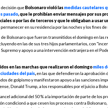
u decisión que
Bolsonaro violó las
medidas cautelares q
es pasado
, que le prohibían enviar mensajes por sus pr
iales o por las de terceros y que le obligaban a usar u
 permanecer en su residencia por las noches y los fines d
de Bolsonaro que fueron transmitidos el domingo en las 
ncluyendo en las de sus tres hijos parlamentarios, con "ince
l Supremo y apoyo a una intervención extranjera en el Pode
ídos en las marchas que realizaron el domingo
miles d
 ciudades del país
,
en las que defendieron la aprobación 
sados de golpismo y manifestaron apoyo a las sanciones im
nse, Donald Trump, a los responsables por el juicio a Bols
cel adicional del 50 % a la importación de parte de los p
ción condicionó a que cesen los procesos contra Bolsonaro,