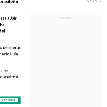
brasileño
ta a Jair
de
del
o de liderar
nácio Lula
tares
el asalto a