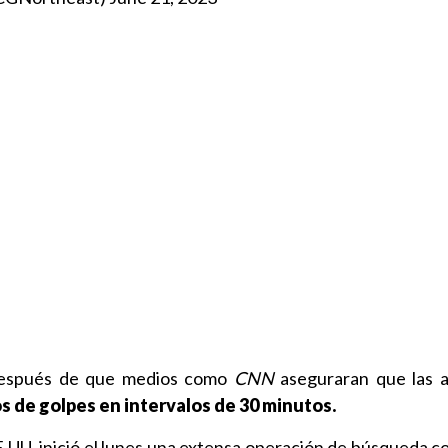
 después de que medios como
CNN
aseguraran que las a
s de golpes en intervalos de 30 minutos.
.UU. inició el lunes una extensa operación de búsqueda c