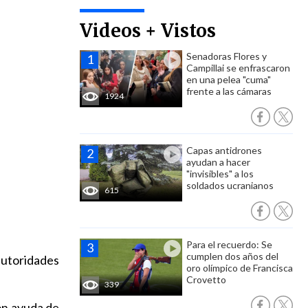
Videos + Vistos
Senadoras Flores y
Campillai se enfrascaron
en una pelea "cuma"
frente a las cámaras
1924
Capas antidrones
ayudan a hacer
"invisibles" a los
soldados ucranianos
615
Para el recuerdo: Se
cumplen dos años del
utoridades
oro olímpico de Francisca
Crovetto
339
on ayuda de