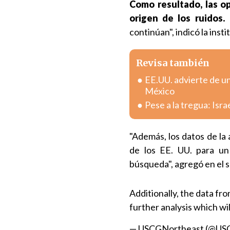
Como resultado, las o
origen de los ruidos.
E
continúan", indicó la inst
Revisa también
EE.UU. advierte de u
México
Pese a la tregua: Isr
"Además, los datos de la
de los EE. UU. para un
búsqueda", agregó en el s
Additionally, the data fr
further analysis which wi
— USCGNortheast (@US