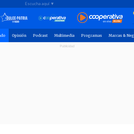
Escucha aquí ▼
ndo
Opinión
Podcast
Multimedia
Programas
Marcas & Neg