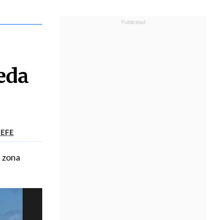
eda
 EFE
a zona