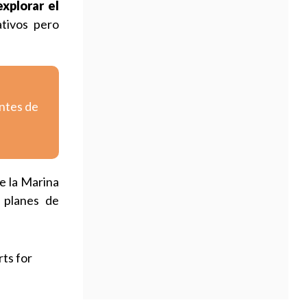
xplorar el
tivos pero
entes de
e la Marina
s planes de
rts for