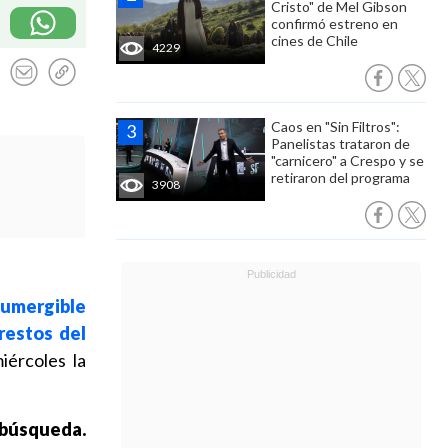
Cristo" de Mel Gibson
confirmó estreno en
cines de Chile
4229
Caos en "Sin Filtros":
Panelistas trataron de
"carnicero" a Crespo y se
retiraron del programa
3908
sumergible
restos del
iércoles la
 búsqueda.