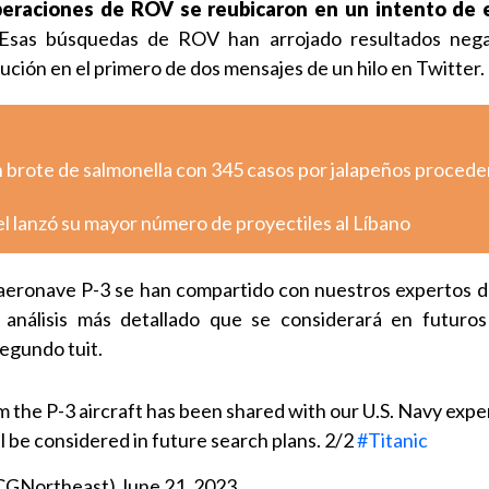
peraciones de ROV se reubicaron en un intento de e
sas búsquedas de ROV han arrojado resultados nega
itución en el primero de dos mensajes de un hilo en Twitter.
n brote de salmonella con 345 casos por jalapeños proced
ael lanzó su mayor número de proyectiles al Líbano
 aeronave P-3 se han compartido con nuestros expertos d
 análisis más detallado que se considerará en futuro
egundo tuit.
om the P-3 aircraft has been shared with our U.S. Navy expe
ll be considered in future search plans. 2/2
#Titanic
CGNortheast)
June 21, 2023