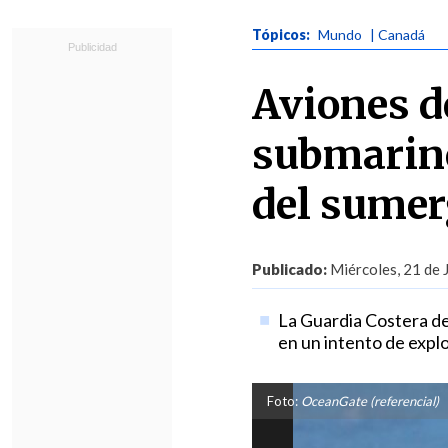
Tópicos:
Mundo
| Canadá
Aviones d
submarino
del sumer
Publicado:
Miércoles, 21 de 
La Guardia Costera de
en un intento de explo
Foto:
OceanGate (referencial)