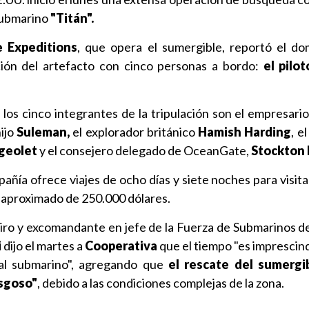
 submarino
"Titán".
 Expeditions
, que opera el sumergible, reportó el do
ción del artefacto con cinco personas a bordo:
el pilo
 los cinco integrantes de la tripulación son el empresario
hijo
Suleman,
el explorador británico
Hamish Harding
, e
geolet
y el consejero delegado de OceanGate,
Stockton
añía ofrece viajes de ocho días y siete noches para visita
o aproximado de 250.000 dólares.
tiro y excomandante en jefe de la Fuerza de Submarinos d
i
dijo el martes a
Cooperativa
que el tiempo "es imprescindi
 al submarino", agregando que
el rescate del sumergi
esgoso"
, debido a las condiciones complejas de la zona.