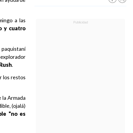
mingo a las
to y cuatro
 paquistaní
l explorador
 Rush
.
r los restos
e la Armada
ble, (ojalá)
ble "no es