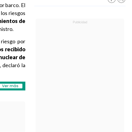
or barco. El
los riesgos
mientos de
nistro.
 riesgo por
s recibido
nuclear de
, declaró la