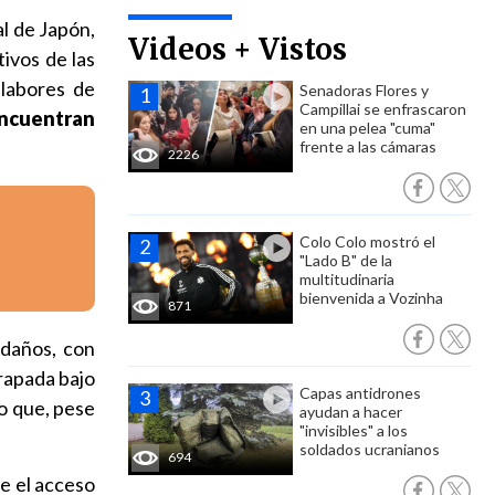
al de Japón,
Videos + Vistos
ivos de las
 labores de
Senadoras Flores y
Campillai se enfrascaron
encuentran
en una pelea "cuma"
frente a las cámaras
2226
Colo Colo mostró el
"Lado B" de la
multitudinaria
bienvenida a Vozinha
871
 daños, con
trapada bajo
Capas antidrones
o que, pese
ayudan a hacer
"invisibles" a los
soldados ucranianos
694
e el acceso