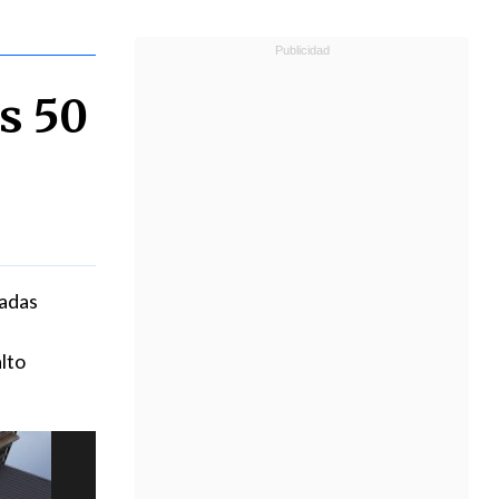
s 50
tadas
lto