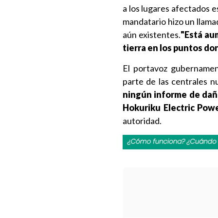
a los lugares afectados es
mandatario hizo un llama
aún existentes.
"Está au
tierra en los puntos d
El portavoz gubernament
parte de las centrales n
ningún informe de daño
Hokuriku Electric Powe
autoridad.