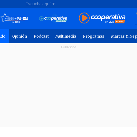
Escucha aquí ▼
ndo
Opinión
Podcast
Multimedia
Programas
Marcas & Neg