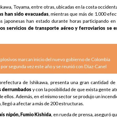
ikawa, Toyama, entre otras, ubicadas en la costa occident
as han sido evacuadas
, mientras que más de 1.000 efect
s japonesas han estado durante horas participando en
os servicios de transporte aéreo y ferroviarios se 
xplosivos marcan inicio del nuevo gobierno de Colombia
 por segunda vez este año y se reunió con Díaz-Canel
 prefectura de Ishikawa, presenta una gran cantidad de
os derrumbados
y con la posibilidad de que exista gente a
de ellos. Además, en el mismo sector se produjo un incendi
 llegó a afectar a más de 200 estructuras.
país nipón, Fumio Kishida
, en rueda de prensa, aseguró qu