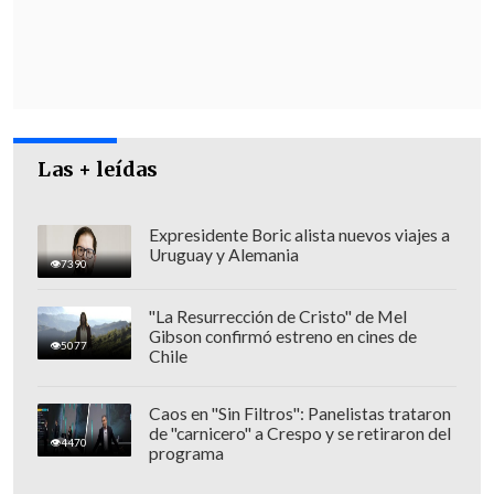
Las + leídas
Expresidente Boric alista nuevos viajes a
Uruguay y Alemania
7390
"La Resurrección de Cristo" de Mel
Gibson confirmó estreno en cines de
5077
Chile
"Están perdiendo el tiempo con un tipo
Caos en "Sin Filtros": Panelistas trataron
que tenía problemas graves"
de "carnicero" a Crespo y se retiraron del
4470
programa
Horas después, en un encuentro con el