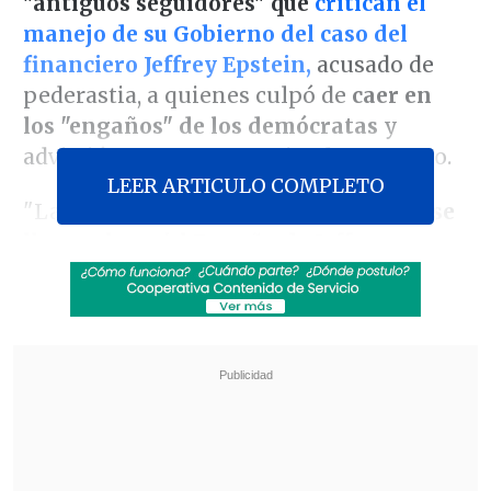
"antiguos seguidores"
que
critican el
manejo de su Gobierno del caso del
financiero Jeffrey Epstein,
acusado de
pederastia, a quienes culpó de
caer en
los "engaños" de los demócratas
y
advirtió que ya no necesita de su apoyo.
LEER ARTICULO COMPLETO
"La
nueva estafa (de los demócratas) se
llama ahora 'el Engaño de Jeffrey
Epstein'
y mis antiguos seguidores
han
caído en esta 'tontería'
por completo. No
han aprendido la lección", escribió el
mandatario republicano en su red Truth
Social.
Revisa también