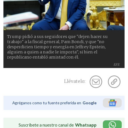
Trump pidió a sus seguidores que "dejen hacer su
trabajo" a la fiscal general, Pam Bondi, y que "no
desperdicien tiempo y energía en Jeffrey Epstein,
alguien a quien a nadie le importa", si bien el
republicano entabló amistad con él.
EFE
Llévatelo:
Agréganos como tu fuente preferida en
Google
Suscríbete a nuestro canal de
Whatsapp