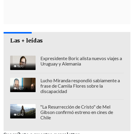
dado que Trump busca un acuerdo de
paz, mientras que el primer ministro
israelí,
Benjamín Netanyahu
,
intenta
mermar aún más las capacidades de
Irán, debilitar o derrocar a su gobierno
Las + leídas
teocrático y atacar a Hezbolá,
el grupo
aliado de Teherán en el Líbano.
Expresidente Boric alista nuevos viajes a
Uruguay y Alemania
7800
Lucho Miranda respondió sabiamente a
frase de Camila Flores sobre la
6927
discapacidad
"La Resurrección de Cristo" de Mel
Gibson confirmó estreno en cines de
5292
Chile