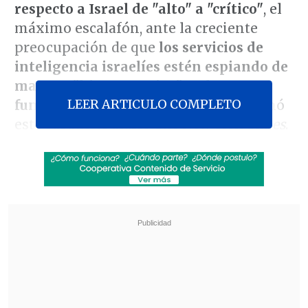
respecto a Israel de "alto" a "crítico"
, el
máximo escalafón, ante la creciente
preocupación de que
los servicios de
inteligencia israelíes estén espiando de
manera "hiperagresiva" a altos
LEER ARTICULO COMPLETO
funcionarios estadounidenses
, informó
este sábado el diario
The New York Times
.
Según documentos internos de la
Agencia de Inteligencia de la Defensa
(DIA, por sus siglas en inglés) citados por
el
Times
y
NBC News
, la alerta responde a
un incremento en los
esfuerzos de Israel
por interceptar las deliberaciones
internas del Gobierno de presidente de
EE.UU., Donald Trump.