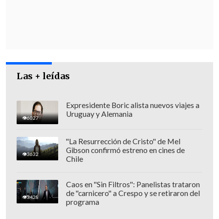
atajamos de raíz muy rápidamente, tal y
como hace el mejor ejército del mundo",
añadió.
Las + leídas
Expresidente Boric alista nuevos viajes a
Uruguay y Alemania
6027
"La Resurrección de Cristo" de Mel
Gibson confirmó estreno en cines de
3632
Chile
Caos en "Sin Filtros": Panelistas trataron
de "carnicero" a Crespo y se retiraron del
3428
programa
"No obstante, algunas personas podrían