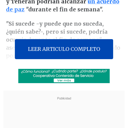
y Teherán podrían alcanzar
un acuerdo
de paz
"durante el fin de semana".
"Si sucede -y puede que no suceda,
¿quién sabe?-, pero si sucede, podría
ocurrir durante el fin de semana"
,
aseguró el mandatario al ser preguntado
LEER ARTICULO COMPLETO
por medios durante un acto en el
Despacho Oval por la marcha de las
negociaciones para dar con un acuerdo
que ponga fin al conflicto que iniciaron
EE.UU. e Israel
el pasado 28 de febrero
.
Revisa también
Hiroshima recuerda los 81 años de la bomba
atómica