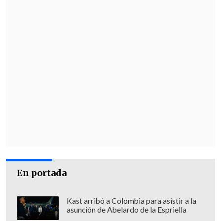
El 19 de agosto los demócratas harán lo
propio.
Trump deberá vencer a figuras como
Ron
DeSantis, Nikki Haley, Vivek
Ramaswamy
o
Chris Christie,
quienes
de momento no han logrado hacerle
sombra ni se le acercan en las encuestas.
En Estados Unidos no hay ninguna
legislación que le impida concurrir a las
elecciones, incluso si es declarado
culpable, ni tampoco ser candidato
En portada
presidencial desde la cárcel.
Kast arribó a Colombia para asistir a la
asunción de Abelardo de la Espriella