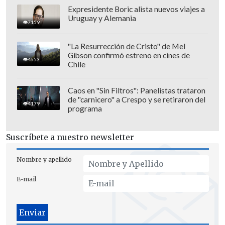
Expresidente Boric alista nuevos viajes a
Uruguay y Alemania
7159
"La Resurrección de Cristo" de Mel
Gibson confirmó estreno en cines de
4653
Chile
Caos en "Sin Filtros": Panelistas trataron
de "carnicero" a Crespo y se retiraron del
4179
programa
Del otro lado, también ponen de relieve
cómo el complicado
futuro judicial de
Suscríbete a nuestro newsletter
Trump,
que está inmerso en
un juicio
civil
y después afronta cuatro juicios
Nombre y apellido
penales, parece no hacer mella en su
E-mail
popularidad.
Las encuestas se realizaron por teléfono
con operadores en vivo a
3.662 votantes