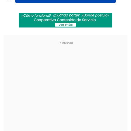
partido, lleva ventaja a Biden en
Nevada,
Georgia, Arizona, Michigan y
Pensilvania
, y Biden se impone por poco
en
Wisconsin
; todos ellos son
estados
"bisagra"
en los que venció el demócrata
en las últimas elecciones.
Revisa también
Kast arribó a Colombia para asistir a la
asunción de Abelardo de la Espriella
Otro día en Rusia: Veterano de guerra fue
golpeado por un rayo mientras enfrentaba a
un oso
Trump supera por entre tres y 10 puntos