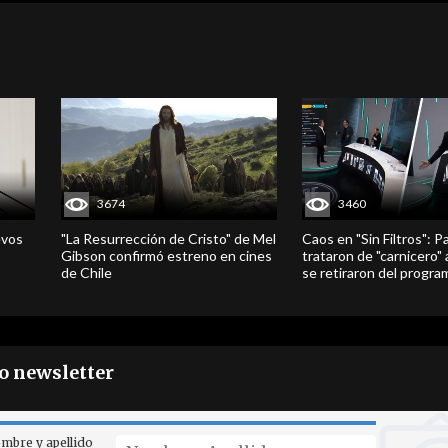
3674
3460
evos
"La Resurrección de Cristo" de Mel
Caos en "Sin Filtros": P
Gibson confirmó estreno en cines
trataron de "carnicero"
de Chile
se retiraron del progra
ro newsletter
mbre y apellido