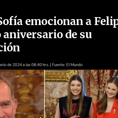
Sofía emocionan a Feli
 aniversario de su
ción
unio de 2024 a las 08:40 hrs.
| Fuente: El Mundo