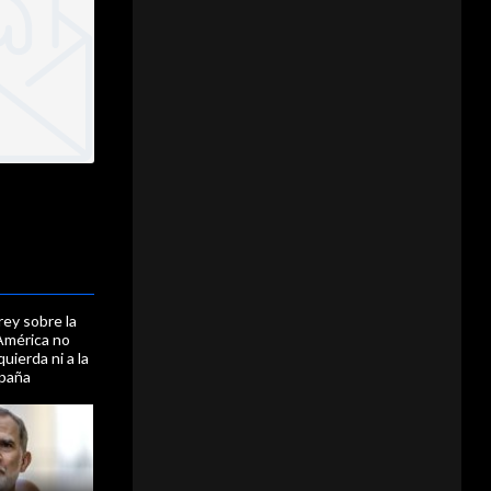
rey sobre la
América no
zquierda ni a la
spaña