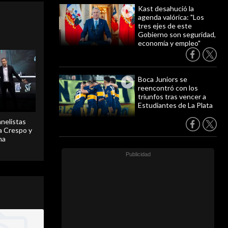
Kast desahució la
agenda valórica: "Los
tres ejes de este
Gobierno son seguridad,
economía y empleo"
Boca Juniors se
reencontró con los
triunfos tras vencer a
Estudiantes de La Plata
anelistas
 a Crespo y
ma