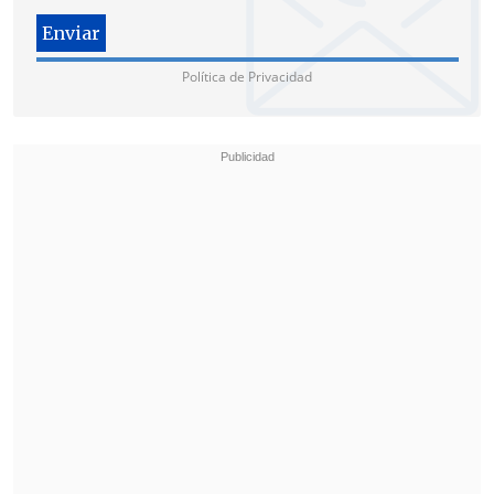
LA DESAPARICIÓN DE SÁNCHEZ
Tras la intervención de Feijóo, de una
Política de Privacidad
hora y media,
el Partido Socialista
(PSOE) era el siguiente en contestar,
pero el silencio de Sánchez, que delegó
su intervención en el diputado Óscar
Puente, tensó el debate e irritó al
candidato popular,
que focalizó en el
líder de los socialistas la mayoría de sus
críticas y le acusó de "dinamitar" la
sesión.
El líder del PP denunció una
"anomalía
democrática" y
achacó al presidente
español en funciones una "neurosis
obsesiva por el poder,a toda costa" y "sin