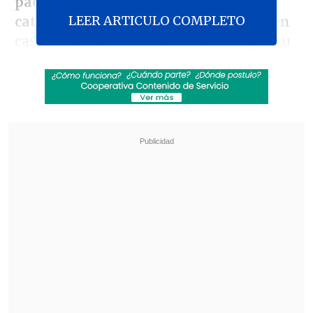
pactando con los independentistas
LEER ARTICULO COMPLETO
catalanes
para conseguir sus apoyos en
caso de que pudiera optar a prorrogar su
mandato.
La hipotética ley de amnistía que podría
estar pactando Sánchez con los líderes
secesionistas catalanes para mantenerse
en el Gobierno español fue el inicio del
discurso de Feijóo en su investidura, en
el que también hizo una batería de
propuestas de llegar a ser presidente,
aunque hoy por hoy solo cuenta con 172
apoyos de los 176 necesario para lograrlo.
Revisa también