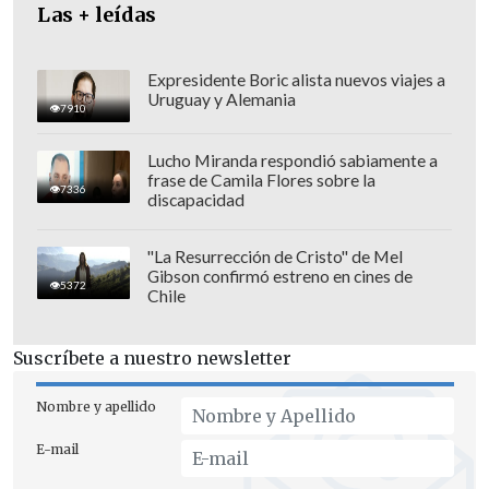
Las + leídas
sendos partidos regionalistas, en total
172 votos a favor, pero tiene 178 en
contra, por lo que, salvo sorpresa, su
Expresidente Boric alista nuevos viajes a
Uruguay y Alemania
investidura no saldrá adelante.
7910
Lucho Miranda respondió sabiamente a
frase de Camila Flores sobre la
7336
discapacidad
"La Resurrección de Cristo" de Mel
Gibson confirmó estreno en cines de
5372
Chile
Suscríbete a nuestro newsletter
Nombre y apellido
E-mail