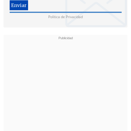
científico
y, si bien no reveló por el
momento su naturaleza exacta, afirmó
Política de Privacidad
que la pareja estaba dispuesta a
demostrar plenamente, tanto de forma
genérica como específica,
la falsedad de
las acusaciones.
"
Es increíblemente perturbador pensar
que uno tiene que someterse a este tipo
de pruebas.
Es un proceso al que tendrá
que someterse de forma muy pública.
Pero está dispuesta a hacerlo. Está
firmemente decidida a hacer lo que sea
necesario para aclarar las cosas", dijo.
Si esto es necesario para aclarar las
cosas,
"está totalmente dispuesta a