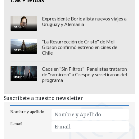
Las + leídas
Expresidente Boric alista nuevos viajes a
Uruguay y Alemania
7304
"La Resurrección de Cristo" de Mel
Gibson confirmó estreno en cines de
4912
"No quiero sugerir que esto lo haya
Chile
desorientado de alguna manera. Pero,
como cualquiera que compagina su
Caos en "Sin Filtros": Panelistas trataron
de "carnicero" a Crespo y se retiraron del
carrera profesional con su vida familiar,
4316
programa
cuando tu familia es atacada, te
desgasta. Y él no es inmune a eso,
Suscríbete a nuestro newsletter
porque es el presidente de un país"
,
declaró.
Nombre y apellido
E-mail
Clare precisó que
se emitirá un
testimonio pericial de carácter