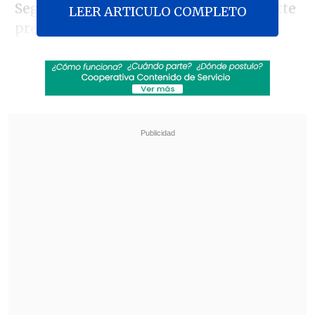
Según el jurista, el mandatario y Brigitte
LEER ARTICULO COMPLETO
presentarán la documentación en una
demanda por difamación
que
han
interpuesto contra la influyente
Candace Owens,
después de que
ésta
promoviera la idea de que la mujer de
Macron nació varón
.
Revisa también
Tailandia: Adolescente mató a sus abuelos y
protagonizó tiroteo en su escuela
Aliados de Putin buscan excluir de las
elecciones a partido contrario a la guerra
Los abogados de Owens, dice la emisora,